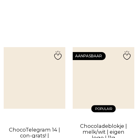
AANPASBAAR
POPULAIR
Chocoladeblokje |
ChocoTelegram 14 |
melk/wit | eigen
con-grats! |
logo | 11g