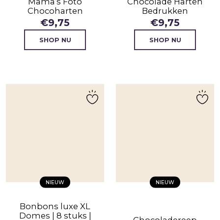
Mama’s Foto
Chocolade Harten
Vriendschap
Chocoharten
Bedrukken
Waardering
€
9,75
€
9,75
Zomaar
SHOP NU
SHOP NU
NIEUW
NIEUW
Bonbons luxe XL
Domes | 8 stuks |