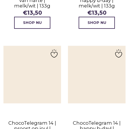
van harte |
happy b-day |
melk/wit | 133g
melk/wit | 133g
€
13,50
€
13,50
SHOP NU
SHOP NU
ChocoTelegram 14 |
ChocoTelegram 14 |
proost op jou! |
happy b-day! |