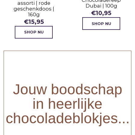
Chocoladereep
assorti | rode
Dubai | 100g
geschenkdoos |
€
10,95
160g
€
15,95
SHOP NU
SHOP NU
Jouw boodschap
in heerlijke
chocoladeblokjes...