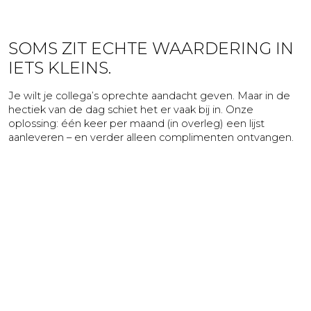
Huwelijk
naar
meerdere
Jubileum
adressen
SOMS ZIT ECHTE WAARDERING IN
Liefde
IETS KLEINS.
Marketingactie
Nieuwe
Je wilt je collega’s oprechte aandacht geven. Maar in de
baan
hectiek van de dag schiet het er vaak bij in. Onze
oplossing: één keer per maand (in overleg) een lijst
Nieuwe
aanleveren – en verder alleen complimenten ontvangen.
medewerker
Pensioen
Sorry
Sterkte
Succes
Uitnodiging
Verhuizing
Verjaardag