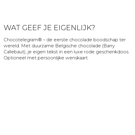
Vriendschap
Waardering
Zomaar
WAT GEEF JE EIGENLIJK?
Chocotelegram® – de eerste chocolade boodschap ter
wereld. Met duurzame Belgische chocolade (Barry
Callebaut), je eigen tekst in een luxe rode geschenkdoos.
Optioneel met persoonlijke wenskaart.