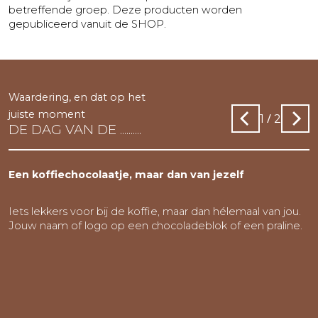
betreffende groep. Deze producten worden
gepubliceerd vanuit de SHOP.
Waardering, en dat op het
juiste moment
/
1
2
DE DAG VAN DE ..........
Een koffiechocolaatje, maar dan van jezelf
Iets lekkers voor bij de koffie, maar dan hélemaal van jou.
Jouw naam of logo op een chocoladeblok of een praline.
n