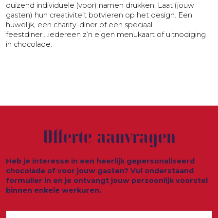
duizend individuele (voor) namen drukken. Laat (jouw
gasten) hun creativiteit botvieren op het design. Een
huwelijk, een charity-diner of een speciaal
feestdiner….iedereen z’n eigen menukaart of uitnodiging
in chocolade.
Offerte aanvragen
Heb je interesse in een heerlijk gepersonaliseerd
chocolade of voor jouw gasten? Vul onderstaand
formulier in en je ontvangt jouw persoonlijk voorstel
binnen enkele werkuren.
Bedrijfsnaam
(Vereist)