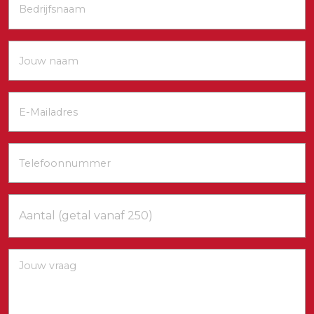
Jouw
naam
(Vereist)
E-
mailadres
(Vereist)
Telefoonnummer
(Vereist)
Aantal
Jouw
vraag
(Vereist)