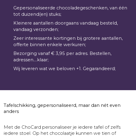
Gepersonaliseerde chocoladegeschenken, van één
tot duizend(en) stuks;
Kleinere aantallen doorgaans vandaag besteld,
vandaag verzonden;
Zeer interessante kortingen bij grotere aantallen,
offerte binnen enkele werkuren;
Bezorging vanaf € 3,95 per adres. Bestellen,
adressen....klaar;
Wij leveren wat we beloven +1. Gegarandeerd;
Tafelschikking, gepersonaliseerd, maar dan nét even
anders
Met de ChoCard personaliseer je iedere tafel of zelfs
iedere stoel. Op het chocolaatje kunnen we tien of