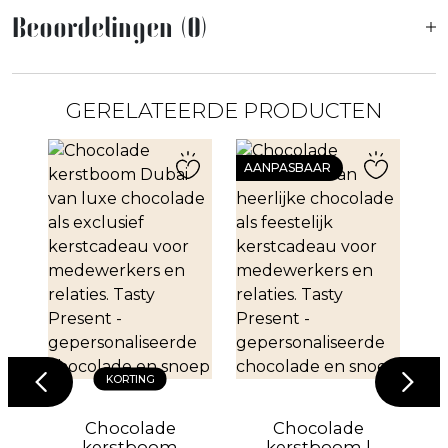
Beoordelingen (0)
GERELATEERDE PRODUCTEN
AANPASBAAR
KORTING
er
Chocolade
Chocolade
kerstboom
kerstboom |