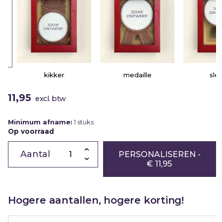
kikker
medaille
sleut
11,95
excl. btw
Minimum afname:
1 stuks
Op voorraad
Chocolade
bloem
PERSONALISEREN
-
|
€ 11,95
melk
|
eigen
ontwerp
|
Hogere aantallen, hogere korting!
175g
aantal