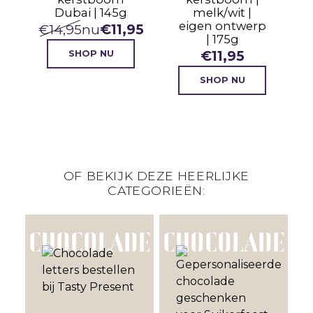
 |
Dubai | 145g
melk/wit |
eigen ontwerp
€
14,95
nu
€
11,95
| 175g
€
11,95
SHOP NU
SHOP NU
OF BEKIJK DEZE HEERLIJKE
CATEGORIEËN:
CHOCOLADE
CHOCOLADE