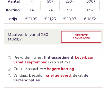
Aantal
1+
50+
250+
1.000+
2
Korting
0%
6%
9%
12%
Prijs
€
11,95
€
11,23
€
10,87
€
10,52
Maatwerk (vanaf 250
OFFERTE
AANVRAGEN
stuks)?
Pre-order nu het
Sint-assortiment
.
Leverbaar
vanaf 1 september.
Grijp niet mis.
Grotere aantallen =
hogere korting
Vandaag besteld =
snel geleverd.
Bekijk
de
verzendopties