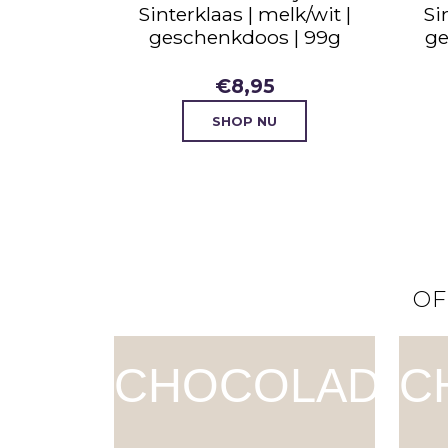
Sinterklaas | melk/wit |
Si
geschenkdoos | 99g
ge
€
8,95
SHOP NU
OF
CHOCOLADE
C