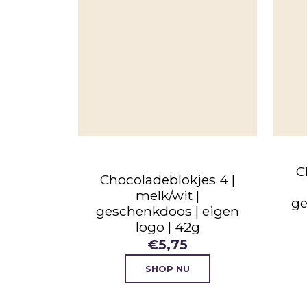
C
Chocoladeblokjes 4 |
melk/wit |
ge
geschenkdoos | eigen
logo | 42g
€
5,75
SHOP NU