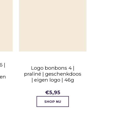
6 |
Logo bonbons 4 |
praliné | geschenkdoos
gen
| eigen logo | 46g
€
5,95
SHOP NU