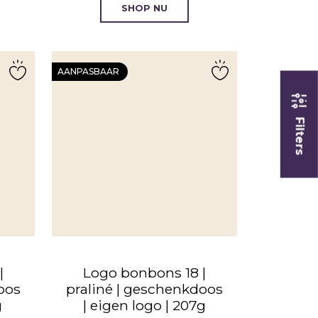
SHOP NU
AANPASBAAR
Filters
|
Logo bonbons 18 |
oos
praliné | geschenkdoos
g
| eigen logo | 207g