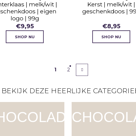
nterklaas | melk/wit |
Kerst | melk/wit |
schenkdoos | eigen
geschenkdoos | 9
logo | 99g
€
9,95
€
8,95
SHOP NU
SHOP NU
1
2
 BEKIJK DEZE HEERLIJKE CATEGORIE
HOCOLADE
CHOCOL