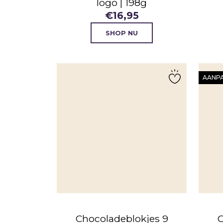
logo | 198g
€
16,95
SHOP NU
AANP
Chocoladeblokjes 9
C