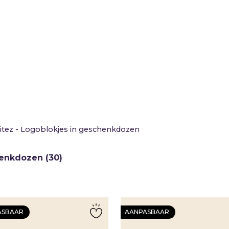
BEWUSTE
Geslaagd
Logoblokjes in
WAARDERING
Huwelijk
CHOCOLADE
Jubileum
REPEN
Liefde
geschenkdoze
Marketinga
Nieuwe
baan
Nieuwe
medewerk
Pensioen
Sorry
itez - Logoblokjes in geschenkdozen
Sterkte
Succes
henkdozen (30)
Uitnodigin
Verhuizing
Verjaardag
Vriendscha
ASBAAR
AANPASBAAR
Waarderin
Zomaar