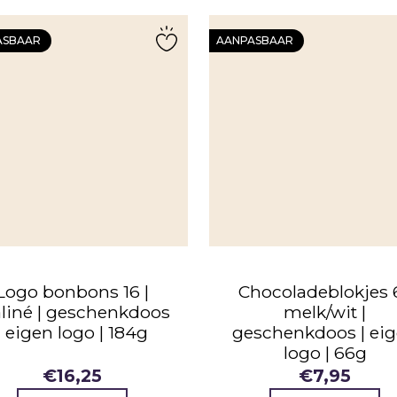
ASBAAR
AANPASBAAR
Logo bonbons 16 |
Chocoladeblokjes 6
aliné | geschenkdoos
melk/wit |
| eigen logo | 184g
geschenkdoos | ei
logo | 66g
€
16,25
€
7,95