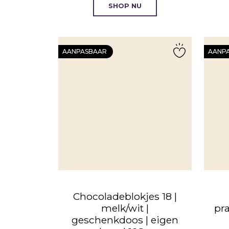
SHOP NU
AANPASBAAR
AANP
Chocoladeblokjes 18 |
melk/wit |
pr
geschenkdoos | eigen