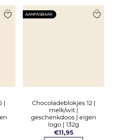
AANPASBAAR
 |
Chocoladeblokjes 12 |
melk/wit |
gen
geschenkdoos | eigen
logo | 132g
€
11,95