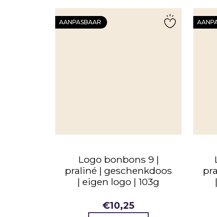
AANPASBAAR
AANP
Logo bonbons 9 |
praliné | geschenkdoos
pr
| eigen logo | 103g
€
10,25