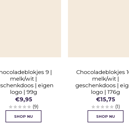
hocoladeblokjes 9 |
Chocoladeblokjes 1
melk/wit |
melk/wit |
schenkdoos | eigen
geschenkdoos | ei
logo | 99g
logo | 176g
€
9,95
€
15,75
(9)
(1)
SHOP NU
SHOP NU