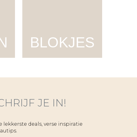
N
BLOKJES
CHRIJF JE IN!
 lekkerste deals, verse inspiratie
autips.