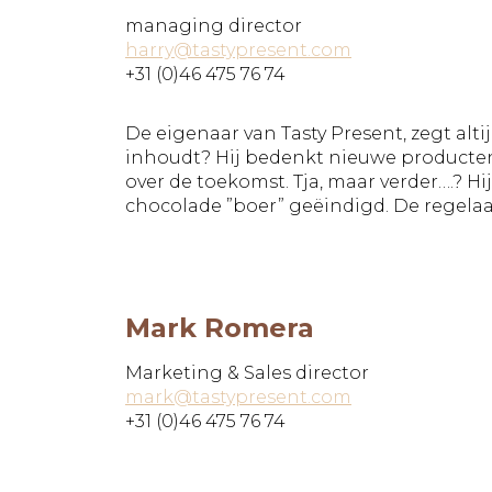
managing director
harry@tastypresent.com
+31 (0)46 475 76 74
De eigenaar van Tasty Present, zegt alti
inhoudt? Hij bedenkt nieuwe producten
over de toekomst. Tja, maar verder….? Hi
chocolade ”boer” geëindigd. De regelaar,
Mark Romera
Marketing & Sales director
mark@tastypresent.com
+31 (0)46 475 76 74