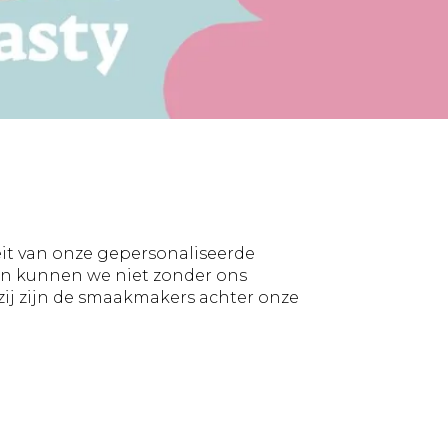
|
Blog
Geruba
bestellen
schoonmaakwerk
snijmaskers
Partners
Verzenden
Productiemedewerker
naar
meerdere
ctie
adressen
er
teit van onze gepersonaliseerde
nten kunnen we niet zonder ons
ij zijn de smaakmakers achter onze
p