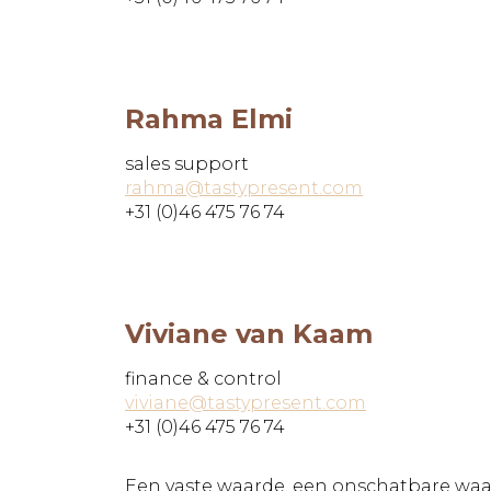
Rahma Elmi
sales support
rahma@tastypresent.com
+31 (0)46 475 76 74
Viviane van Kaam
finance & control
viviane@tastypresent.com
+31 (0)46 475 76 74
Een vaste waarde, een onschatbare waard