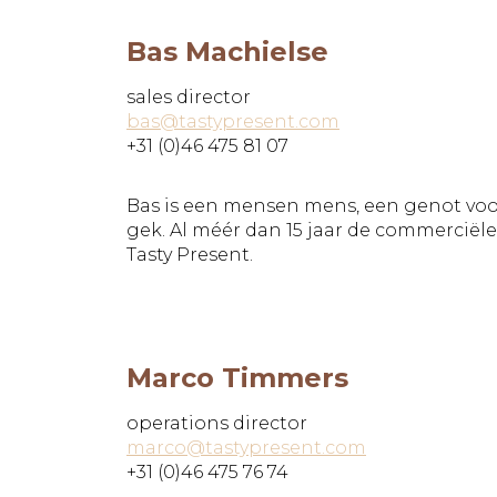
Bas Machielse
sales director
bas@tastypresent.com
+31 (0)46 475 81 07
Bas is een mensen mens, een genot voor 
gek. Al méér dan 15 jaar de commerciële 
Tasty Present.
Marco Timmers
operations director
marco@tastypresent.com
+31 (0)46 475 76 74