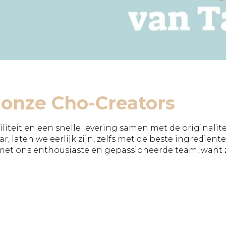
BEWUSTE
Geslaagd
WAARDERING
Huwelijk
CHOCOLADE
Jubileum
REPEN
Liefde
Marketinga
Nieuwe
baan
Nieuwe
onze Cho-Creators
medewerk
Pensioen
Sorry
ibiliteit en een snelle levering samen met de originali
Sterkte
ar, laten we eerlijk zijn, zelfs met de beste ingredië
Succes
t ons enthousiaste en gepassioneerde team, want z
Uitnodiging
Verhuizing
Verjaardag
Vriendscha
Waardering
Zomaar