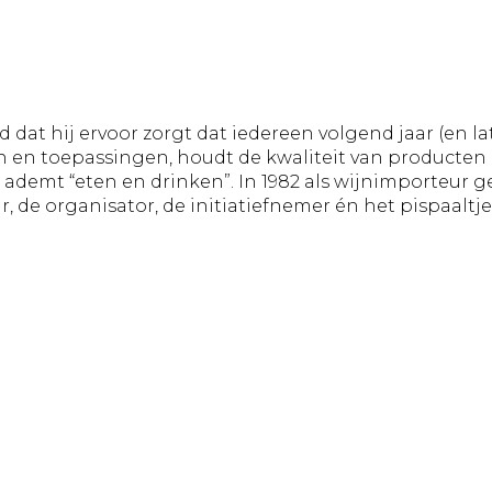
jd dat hij ervoor zorgt dat iedereen volgend jaar (en l
 en toepassingen, houdt de kwaliteit van producten 
j ademt “eten en drinken”. In 1982 als wijnimporteur ge
 de organisator, de initiatiefnemer én het pispaaltje 