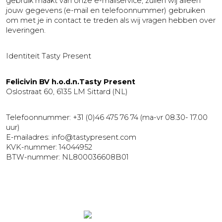
gebruik maakt van onze e-mailservice, zullen wij alleen
jouw gegevens (e-mail en telefoonnummer) gebruiken
om met je in contact te treden als wij vragen hebben over
leveringen.
Identiteit Tasty Present
​Felicivin BV h.o.d.n.Tasty Present
Oslostraat 60, 6135 LM Sittard (NL)
Telefoonnummer: +31 (0)46 475 76 74 (ma-vr 08.30- 17.00
uur)
E-mailadres: info@tastypresent.com
KVK-nummer: 14044952
BTW-nummer: NL800036608B01