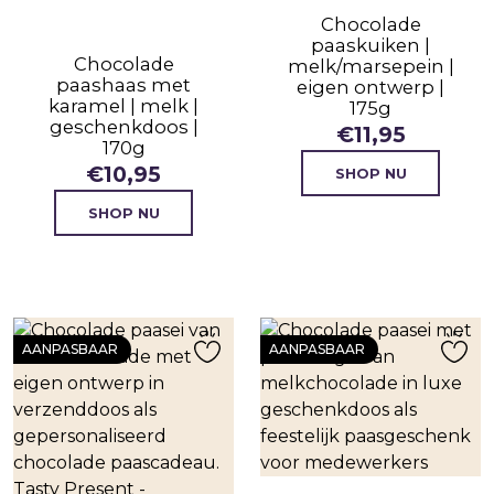
Chocolade
paaskuiken |
Chocolade
melk/marsepein |
paashaas met
eigen ontwerp |
karamel | melk |
175g
geschenkdoos |
€
11,95
170g
€
10,95
SHOP NU
SHOP NU
AANPASBAAR
AANPASBAAR