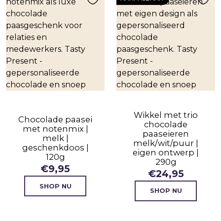
Wikkel met trio
Chocolade paasei
chocolade
met notenmix |
paaseieren
melk |
melk/wit/puur |
geschenkdoos |
eigen ontwerp |
120g
290g
€
9,95
€
24,95
SHOP NU
SHOP NU