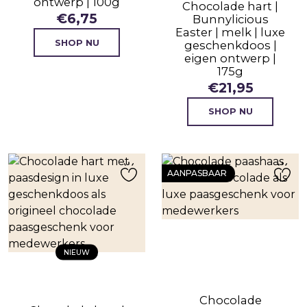
ontwerp | 100g
Chocolade hart |
€
6,75
Bunnylicious
Easter | melk | luxe
SHOP NU
geschenkdoos |
eigen ontwerp |
175g
€
21,95
SHOP NU
AANPASBAAR
NIEUW
Chocolade