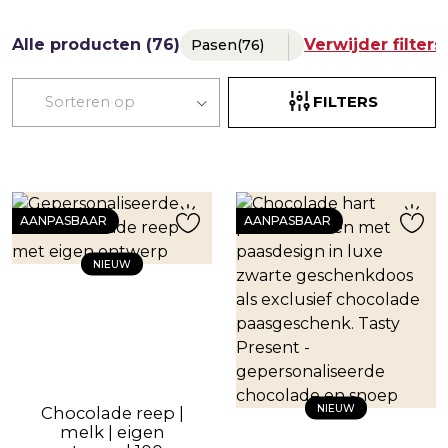
Alle producten (76)
Verwijder filters
Pasen
(76)
FILTERS
AANPASBAAR
AANPASBAAR
NIEUW
NIEUW
Chocolade reep |
melk | eigen