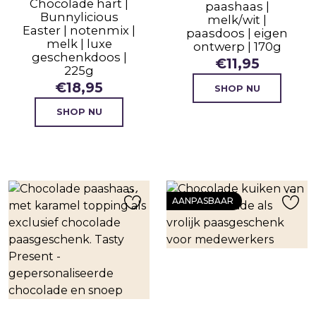
Chocolade hart |
paashaas |
Bunnylicious
melk/wit |
Easter | notenmix |
paasdoos | eigen
melk | luxe
ontwerp | 170g
geschenkdoos |
€
11,95
225g
€
18,95
SHOP NU
SHOP NU
AANPASBAAR