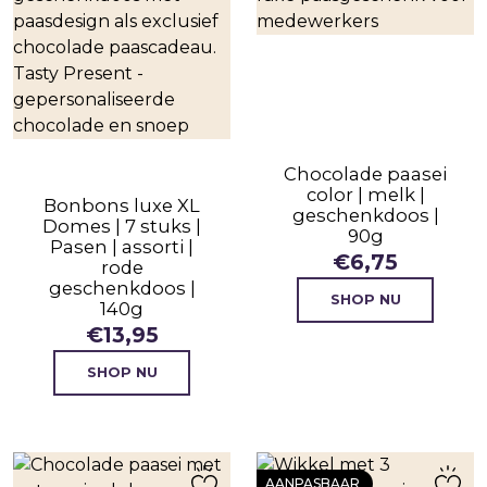
Chocolade paasei
color | melk |
Bonbons luxe XL
geschenkdoos |
Domes | 7 stuks |
90g
Pasen | assorti |
€
6,75
rode
geschenkdoos |
SHOP NU
140g
€
13,95
SHOP NU
AANPASBAAR