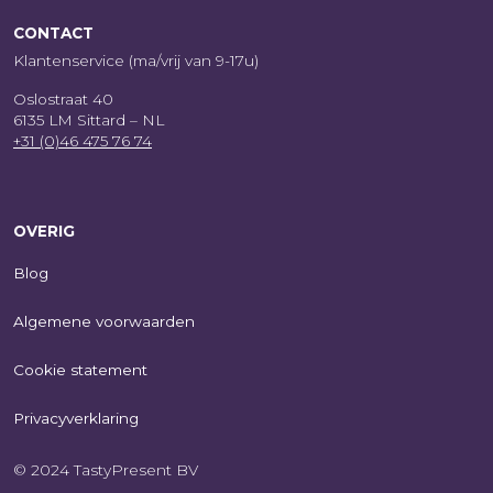
CONTACT
Klantenservice (ma/vrij van 9-17u)
Oslostraat 40
6135 LM Sittard – NL
+31 (0)46 475 76 74
OVERIG
Blog
Algemene voorwaarden
Cookie statement
Privacyverklaring
© 2024 TastyPresent BV