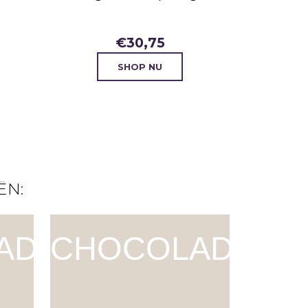
€
30,75
SHOP NU
ËN:
ADE
CHOCOLADE