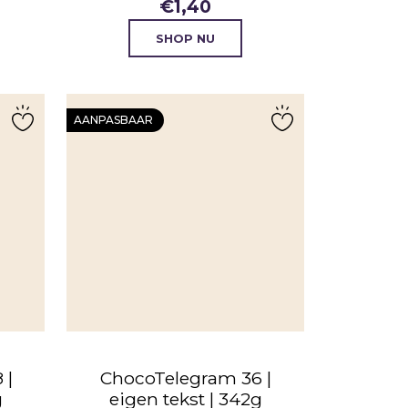
€
1,40
SHOP NU
AANPASBAAR
 |
ChocoTelegram 36 |
g
eigen tekst | 342g