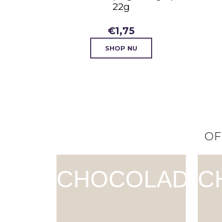
22g
€
1,75
SHOP NU
OF
CHOCOLADE
C