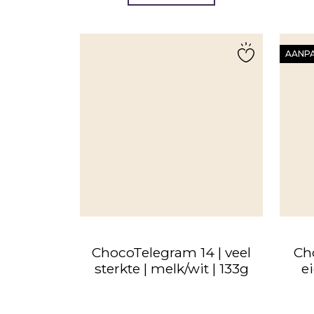
AANP
ChocoTelegram 14 | veel
Cho
sterkte | melk/wit | 133g
e