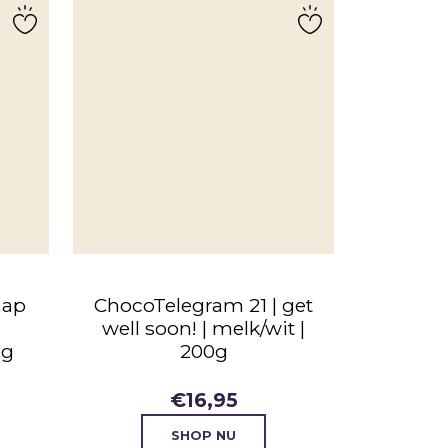
hap
ChocoTelegram 21 | get
well soon! | melk/wit |
8g
200g
€
16,95
SHOP NU