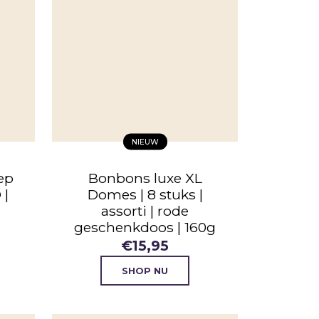
NIEUW
ep
Bonbons luxe XL
 |
Domes | 8 stuks |
assorti | rode
geschenkdoos | 160g
€
15,95
SHOP NU