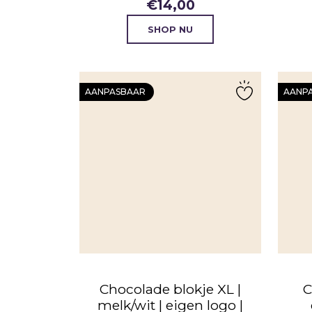
€
14,00
SHOP NU
AANPASBAAR
AANP
Chocolade blokje XL |
C
melk/wit | eigen logo |