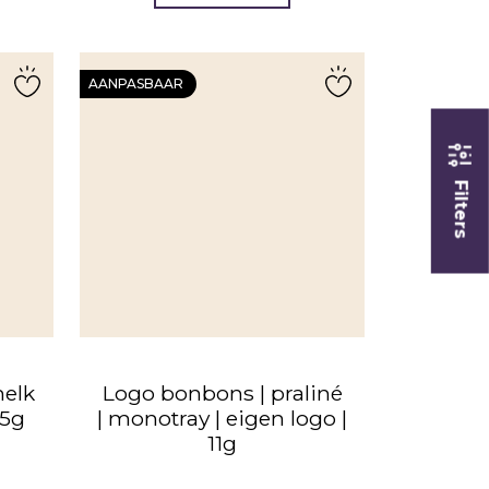
AANPASBAAR
Filters
melk
Logo bonbons | praliné
75g
| monotray | eigen logo |
11g