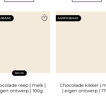
ASBAAR
AANPASBAAR
NIEUW
colade reep | melk |
Chocolade kikker | 
igen ontwerp | 100g
| eigen ontwerp | 1