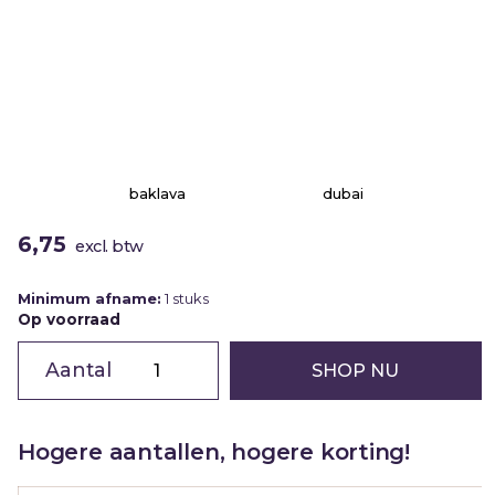
Vriendschap
Waardering
Zomaar
baklava
dubai
6,75
excl. btw
Minimum afname:
1 stuks
Op voorraad
Chocolade
reep
SHOP NU
|
melk
|
eigen
ontwerp
Hogere aantallen, hogere korting!
|
100g
aantal