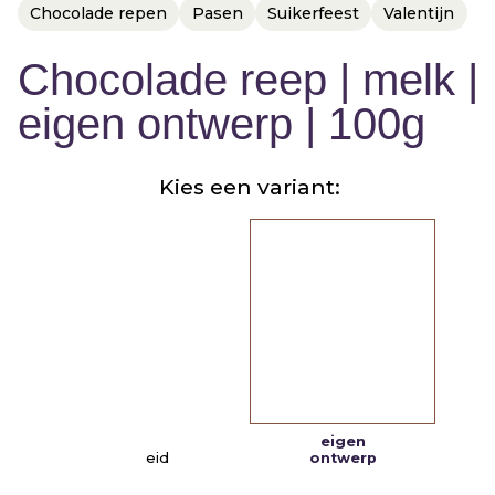
Huwelijk
naar
Chocolade repen
Pasen
Suikerfeest
Valentijn
meerdere
Jubileum
adressen
Chocolade reep | melk |
Liefde
Marketingactie
eigen ontwerp | 100g
Nieuwe
baan
Kies een variant:
Nieuwe
medewerker
Pensioen
Sorry
Sterkte
Succes
Uitnodiging
Verhuizing
eigen
eid
ontwerp
Verjaardag