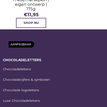
eigen ontwerp |
175g
€
11,95
SHOP NU
AANPASBAAR
CHOCOLADELETTERS
Chocoladeletters
Chocoladecijfers & symbolen
Chocolade logoletters
Chocoladeblokjes
12 | melk/wit |
Luxe Chocoladeletters
geschenkdoos |