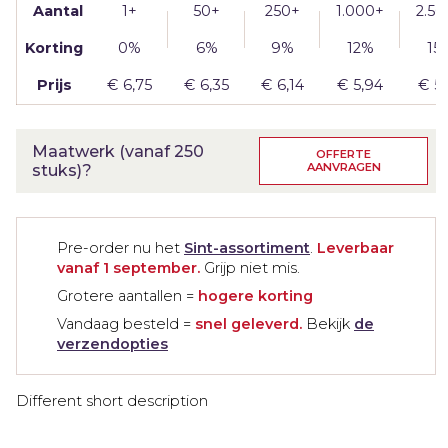
Aantal
1+
50+
250+
1.000+
2.50
Korting
0%
6%
9%
12%
15
Prijs
€
6,75
€
6,35
€
6,14
€
5,94
€
5,
Maatwerk (vanaf 250
OFFERTE
AANVRAGEN
stuks)?
Pre-order nu het
Sint-assortiment
.
Leverbaar
vanaf 1 september.
Grijp niet mis.
Grotere aantallen =
hogere korting
Vandaag besteld =
snel geleverd.
Bekijk
de
verzendopties
Different short description