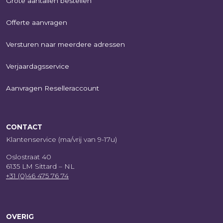
Grote aantallen bestellen
Offerte aanvragen
Versturen naar meerdere adressen
Verjaardagsservice
Aanvragen Reselleraccount
CONTACT
Klantenservice (ma/vrij van 9-17u)
Oslostraat 40
6135 LM Sittard – NL
+31 (0)46 475 76 74
OVERIG