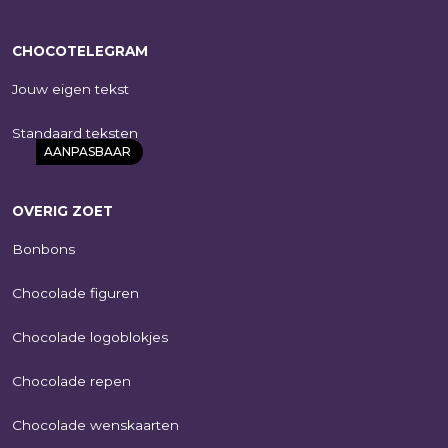
eigen logo | 132g
€
11,95
CHOCOTELEGRAM
SHOP NU
Jouw eigen tekst
Standaard teksten
AANPASBAAR
OVERIG ZOET
Bonbons
Chocolade figuren
Chocolade logoblokjes
Chocoladeblokjes
4 | melk/wit |
Chocolade repen
geschenkdoos |
eigen logo | 42g
Chocolade wenskaarten
€
5,75