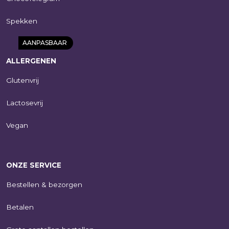
Spekken
AANPASBAAR
ALLERGENEN
Glutenvrij
Lactosevrij
Vegan
Logo bonbons 4 |
praliné |
ONZE SERVICE
geschenkdoos |
eigen logo | 46g
Bestellen & bezorgen
€
5,95
Betalen
SHOP NU