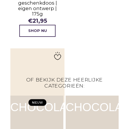
geschenkdoos |
eigen ontwerp |
175g
€
21,95
SHOP NU
OF BEKIJK DEZE HEERLIJKE
CATEGORIEËN:
NIEUW
CHOCOLADE
CHOCOLA
Chocolade hart |
Love in a box |
melk | luxe