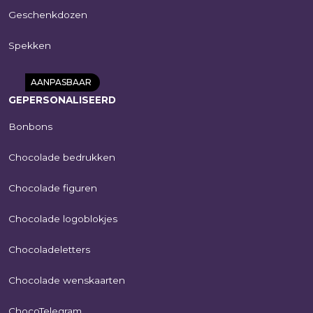
Geschenkdozen
SHOP NU
Spekken
AANPASBAAR
GEPERSONALISEERD
Bonbons
Chocolade bedrukken
Chocolade figuren
Chocolade logoblokjes
ChocoTelegram 21
| fijne paasdagen |
Chocoladeletters
melk/wit | eigen
logo | 200g
Chocolade wenskaarten
€
17,95
SHOP NU
ChocoTelegram