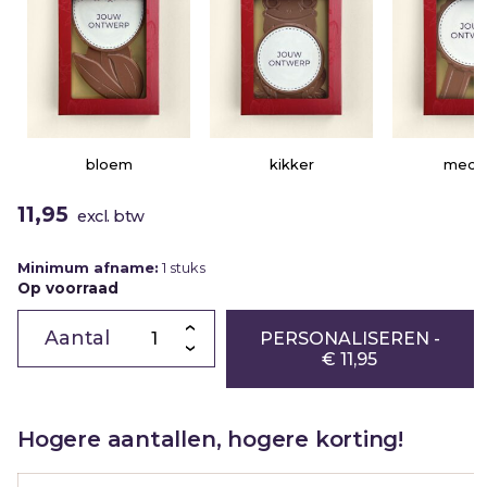
oem
kikker
medaille
11,95
excl. btw
Minimum afname:
1 stuks
Op voorraad
Chocolade
ballon
PERSONALISEREN
-
|
€ 11,95
melk
|
eigen
ontwerp
|
Hogere aantallen, hogere korting!
175g
aantal