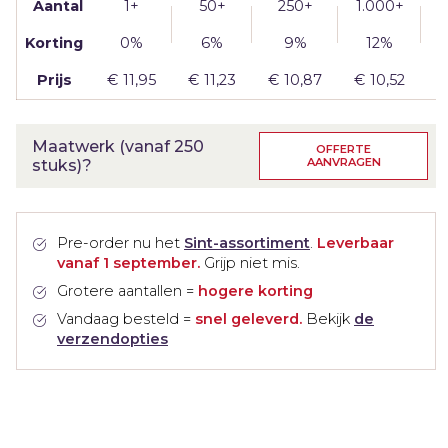
Aantal
1+
50+
250+
1.000+
2
Korting
0%
6%
9%
12%
Prijs
€
11,95
€
11,23
€
10,87
€
10,52
Maatwerk (vanaf 250
OFFERTE
AANVRAGEN
stuks)?
Pre-order nu het
Sint-assortiment
.
Leverbaar
vanaf 1 september.
Grijp niet mis.
Grotere aantallen =
hogere korting
Vandaag besteld =
snel geleverd.
Bekijk
de
verzendopties