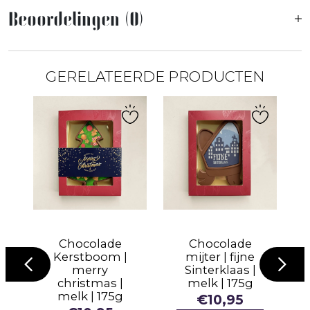
Beoordelingen (0)
GERELATEERDE PRODUCTEN
A
er
Chocolade
Chocolade
Kerstboom |
mijter | fijne
 |
merry
Sinterklaas |
christmas |
melk | 175g
melk | 175g
€
10,95