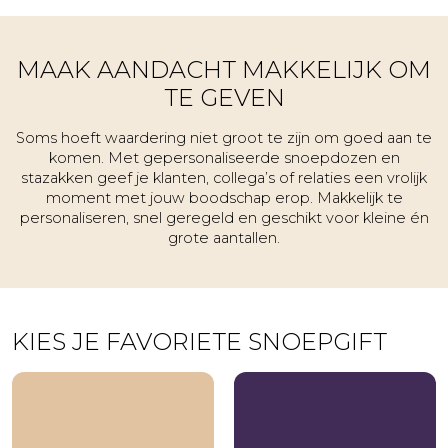
Huwelijk
naar
meerdere
Jubileum
adressen
Liefde
MAAK AANDACHT MAKKELIJK OM
TE GEVEN
Marketingactie
Nieuwe
Soms hoeft waardering niet groot te zijn om goed aan te
baan
komen. Met gepersonaliseerde snoepdozen en
stazakken geef je klanten, collega’s of relaties een vrolijk
Nieuwe
moment met jouw boodschap erop. Makkelijk te
medewerker
personaliseren, snel geregeld en geschikt voor kleine én
grote aantallen.
Pensioen
Sorry
Sterkte
KIES JE FAVORIETE SNOEPGIFT
Succes
Uitnodiging
Verhuizing
Verjaardag