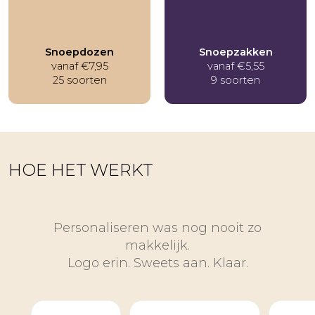
Vriendschap
Waardering
Snoepdozen
Snoepzakken
Zomaar
vanaf
€
7,95
vanaf
€
5,55
25 soorten
9 soorten
HOE HET WERKT
Personaliseren was nog nooit zo
makkelijk.
Logo erin. Sweets aan. Klaar.