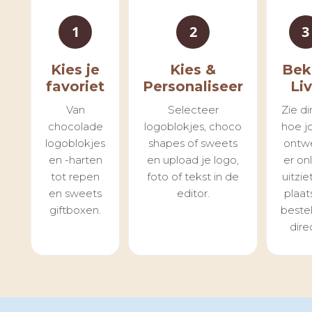
1
2
3
Kies je
Kies &
Bek
favoriet
Personaliseer
Li
Van
Selecteer
Zie di
chocolade
logoblokjes, choco
hoe j
logoblokjes
shapes of sweets
ontw
en -harten
en upload je logo,
er on
tot repen
foto of tekst in de
uitzie
en sweets
editor.
plaat
giftboxen.
bestel
dire