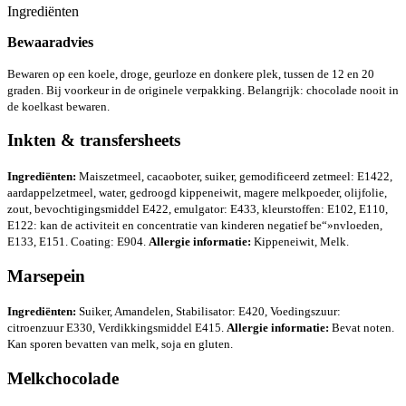
Ingrediënten
Bewaaradvies
Bewaren op een koele, droge, geurloze en donkere plek, tussen de 12 en 20
graden. Bij voorkeur in de originele verpakking. Belangrijk: chocolade nooit in
de koelkast bewaren.
Inkten & transfersheets
Ingrediënten:
Maiszetmeel, cacaoboter, suiker, gemodificeerd zetmeel: E1422,
aardappelzetmeel, water, gedroogd kippeneiwit, magere melkpoeder, olijfolie,
zout, bevochtigingsmiddel E422, emulgator: E433, kleurstoffen: E102, E110,
E122: kan de activiteit en concentratie van kinderen negatief be“»nvloeden,
E133, E151. Coating: E904.
Allergie informatie:
Kippeneiwit, Melk.
Marsepein
Ingrediënten:
Suiker, Amandelen, Stabilisator: E420, Voedingszuur:
citroenzuur E330, Verdikkingsmiddel E415.
Allergie informatie:
Bevat noten.
Kan sporen bevatten van melk, soja en gluten.
Melkchocolade