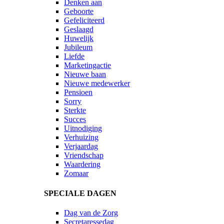
Denken aan
Geboorte
Gefeliciteerd
Geslaagd
Huwelijk
Jubileum
Liefde
Marketingactie
Nieuwe baan
Nieuwe medewerker
Pensioen
Sorry
Sterkte
Succes
Uitnodiging
Verhuizing
Verjaardag
Vriendschap
Waardering
Zomaar
SPECIALE DAGEN
Dag van de Zorg
Secretaressedag