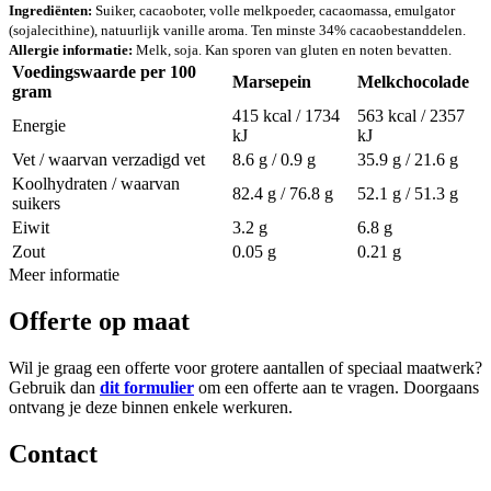
Ingrediënten:
Suiker, cacaoboter, volle melkpoeder, cacaomassa, emulgator
(sojalecithine), natuurlijk vanille aroma. Ten minste 34% cacaobestanddelen.
Allergie informatie:
Melk, soja. Kan sporen van gluten en noten bevatten.
Voedingswaarde per 100
Marsepein
Melkchocolade
gram
415 kcal / 1734
563 kcal / 2357
Energie
kJ
kJ
Vet / waarvan verzadigd vet
8.6 g / 0.9 g
35.9 g / 21.6 g
Koolhydraten / waarvan
82.4 g / 76.8 g
52.1 g / 51.3 g
suikers
Eiwit
3.2 g
6.8 g
Zout
0.05 g
0.21 g
Meer informatie
Offerte op maat
Wil je graag een offerte voor grotere aantallen of speciaal maatwerk?
Gebruik dan
dit formulier
om een offerte aan te vragen. Doorgaans
ontvang je deze binnen enkele werkuren.
Contact