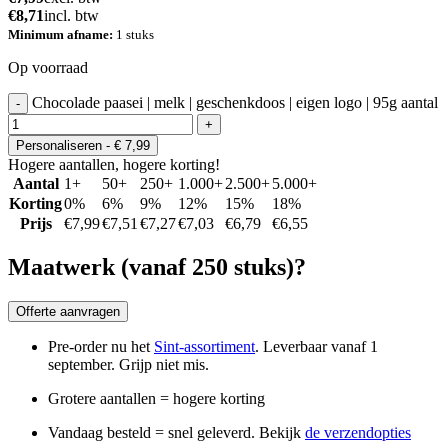
€
8,71
incl. btw
Minimum afname:
1 stuks
Op voorraad
Chocolade paasei | melk | geschenkdoos | eigen logo | 95g aantal
-
+
Personaliseren
- € 7,99
Hogere aantallen, hogere korting!
Aantal
1+
50+
250+
1.000+
2.500+
5.000+
Korting
0%
6%
9%
12%
15%
18%
Prijs
€
7,99
€
7,51
€
7,27
€
7,03
€
6,79
€
6,55
Maatwerk (vanaf 250 stuks)?
Offerte aanvragen
Pre-order nu het
Sint-assortiment
.
Leverbaar vanaf 1
september.
Grijp niet mis.
Grotere aantallen =
hogere korting
Vandaag besteld =
snel geleverd.
Bekijk
de verzendopties