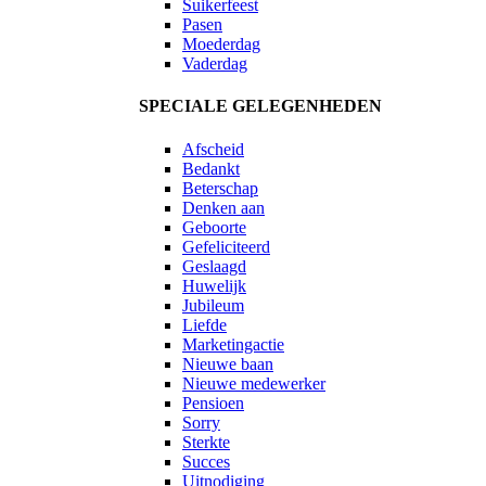
Suikerfeest
Pasen
Moederdag
Vaderdag
SPECIALE GELEGENHEDEN
Afscheid
Bedankt
Beterschap
Denken aan
Geboorte
Gefeliciteerd
Geslaagd
Huwelijk
Jubileum
Liefde
Marketingactie
Nieuwe baan
Nieuwe medewerker
Pensioen
Sorry
Sterkte
Succes
Uitnodiging