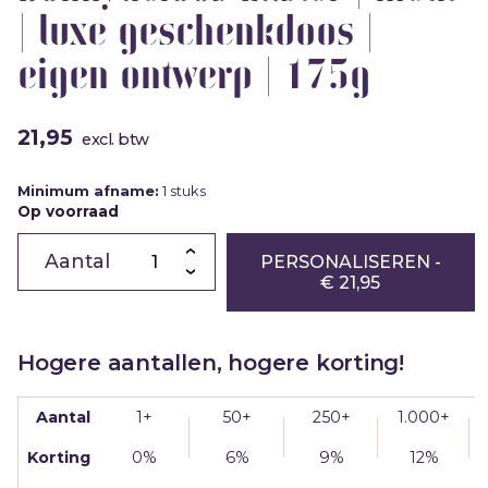
| luxe geschenkdoos |
eigen ontwerp | 175g
21,95
excl. btw
Minimum afname:
1 stuks
Op voorraad
Chocolade
hart
PERSONALISEREN
-
|
€ 21,95
Bunnylicious
Easter
|
melk
|
Hogere aantallen, hogere korting!
luxe
geschenkdoos
|
eigen
Aantal
1+
50+
250+
1.000+
ontwerp
|
175g
Korting
0%
6%
9%
12%
aantal