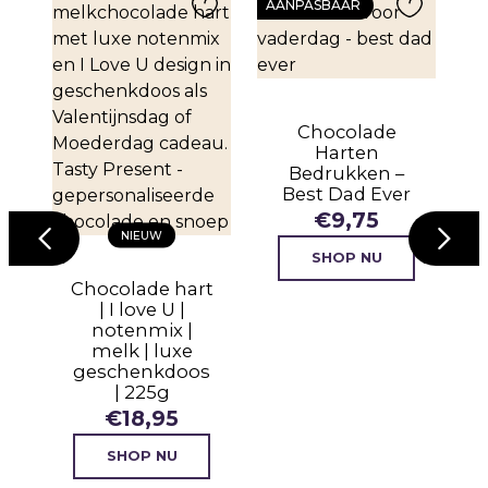
AANPASBAAR
Chocolade
Harten
Bedrukken –
lde
Best Dad Ever
€
9,75
istache
NIEUW
185g
SHOP NU
Chocolade hart
| I love U |
notenmix |
melk | luxe
geschenkdoos
| 225g
€
18,95
SHOP NU