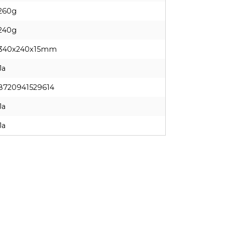
260g
240g
340x240x15mm
Ja
8720941529614
Ja
Ja