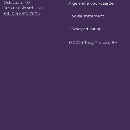
Oslostraat 40
Algemene voorwaarden
6135 LM Sittard – NL
+31 (0)46 475 76 74
Cookie statement
Privacyverklaring
© 2024 TastyPresent BV