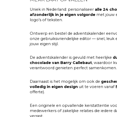
Uniek in Nederland: personaliseer
alle 24 ch
afzonderlijk in je eigen volgorde
met jouw e
logo’s of teksten.
Ontwerp en bestel de adventskalender eenvou
onze gebruiksvriendelijke editor — snel, leuk e
jouw eigen stijl.
De adventskalender is gevuld met heerlijke
d
chocolade van Barry Callebaut
, waardoor kw
verantwoord genieten perfect samenkomen.
Daarnaast is het mogelijk om ook de
gesche
volledig in eigen design
uit te voeren vanaf
offerte).
Een originele en opvallende kerstattentie voo
medewerkers of zakelijke relaties die iedere
verrast.