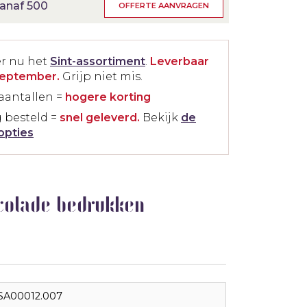
anaf 500
OFFERTE AANVRAGEN
er nu het
Sint-assortiment
.
Leverbaar
september.
Grijp niet mis.
aantallen =
hogere korting
 besteld =
snel geleverd.
Bekijk
de
opties
colade bedrukken
SA00012.007