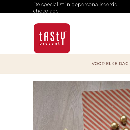
Dé specialist in gepersonaliseerde
chocolade
VOOR ELKE DAG