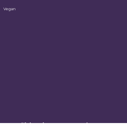
Vegan
Klein gebaar, groots genieten