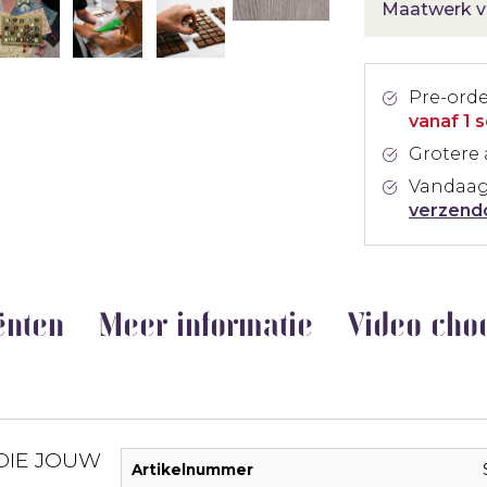
Maatwerk v
Pre-ord
vanaf 1 
Grotere 
Vandaag
verzend
ënten
Meer informatie
Video cho
DIE JOUW
Artikelnummer