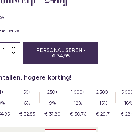
|
Blog
Geruba
bestellen
schoonmaakwerk
snijmaskers
Partners
Verzenden
Productiemedewerker
tw
naar
meerdere
ctie
me:
1 stuks
adressen
der
PERSONALISEREN
-
€ 34,95
er
tallen, hogere korting!
1+
50+
250+
1.000+
2.500+
5.00
g
0%
6%
9%
12%
15%
18
34,95
€
32,85
€
31,80
€
30,76
€
29,71
€
28
p
g