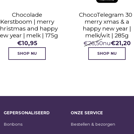
ChocoTelegram 30 |
Bonbons luxe 
merry xmas & a
Domes | 8 stuk
happy new year |
assorti |
melk/wit | 285g
geschenkdoos | 
€
26,50
nu
€
21,20
€
18,95
SHOP NU
SHOP NU
GEPERSONALISEERD
ONZE SERVICE
Bonbons
Bestellen & bezorgen