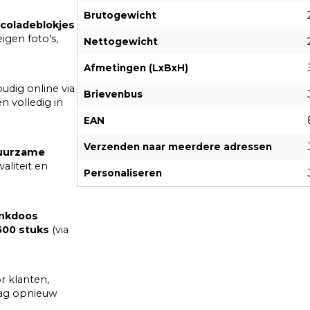
Brutogewicht
ocoladeblokjes
igen foto’s,
Nettogewicht
Afmetingen (LxBxH)
dig online via
Brievenbus
n volledig in
EAN
Verzenden naar meerdere adressen
uurzame
aliteit en
Personaliseren
nkdoos
500 stuks
(via
r klanten,
 dag opnieuw