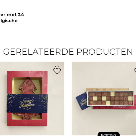
der met 24
lgische
GERELATEERDE PRODUCTEN
KORTING
NIEUW