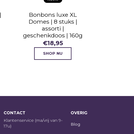
XL
Chocolade kerstboom
s |
| melk/wit | eigen
ontwerp | 175g
160g
€
11,95
SHOP NU
CONTACT
OVERIG
Klantenservice (ma/vrij van 9-
Blog
17u)