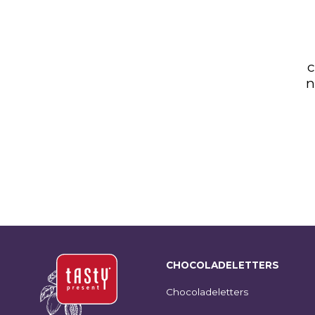
Chocolade
Kerstboom | merry
christmas and happy
new year | melk | 175g
€
10,95
SHOP NU
CHOCOLADELETTERS
Chocoladeletters