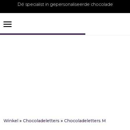
Dé specialist in gepersonaliseerde chocolade
Chocoladeletters M
Winkel
»
Chocoladeletters
»
Chocoladeletters M