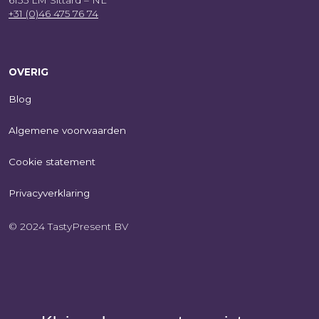
6135 LM Sittard – NL
+31 (0)46 475 76 74
OVERIG
Blog
Algemene voorwaarden
Cookie statement
Privacyverklaring
© 2024 TastyPresent BV