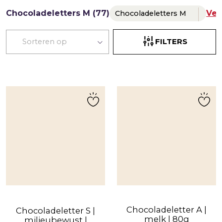
Chocoladeletters M (77)
Ver
Chocoladeletters M
FILTERS
Chocoladeletter A |
Chocoladeletter S |
melk | 80g
milieubewust |