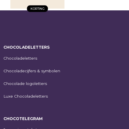
KORTING
Luxe
chocoladeletter S
smaken
verschillen |
notenmix/karamel
CHOCOLADELETTERS
| 230g
€
10,95
Chocoladeletters
SHOP NU
Chocoladecijfers & symbolen
Chocolade logoletters
Luxe Chocoladeletters
CHOCOTELEGRAM