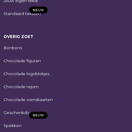
Jouw eigen tekst
NIEUW
Standaard teksten
Sweet Celebration
€
10,95
OVERIG ZOET
SHOP NU
Bonbons
Chocolade figuren
Chocolade logoblokjes
Chocolade repen
Chocolade wenskaarten
Geschenkdozen
NIEUW
Spekken
Triple Splash