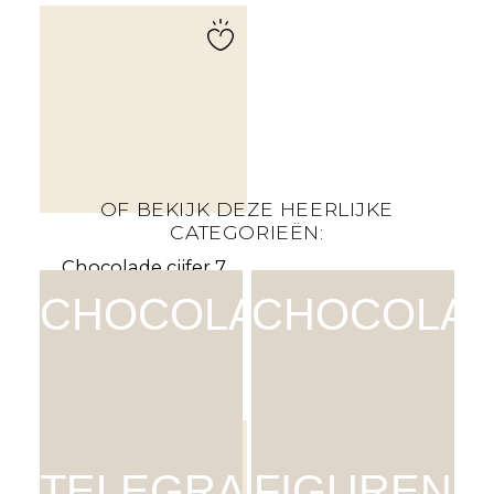
OF BEKIJK DEZE HEERLIJKE
CATEGORIEËN:
Chocolade cijfer 7
| melk | 80g
CHOCOLADE
CHOCOLA
€
4,45
SHOP NU
TELEGRAM
FIGUREN