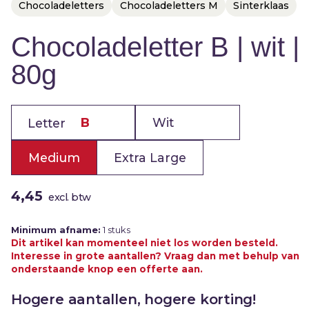
Huwelijk
naar
Chocoladeletters
Chocoladeletters M
Sinterklaas
meerdere
Jubileum
adressen
Chocoladeletter B | wit |
Liefde
80g
Marketingactie
Nieuwe
baan
Letter
Nieuwe
medewerker
Medium
Extra Large
Pensioen
Sorry
4,45
excl. btw
Sterkte
Minimum afname:
1 stuks
Succes
Dit artikel kan momenteel niet los worden besteld.
Uitnodiging
Interesse in grote aantallen? Vraag dan met behulp van
onderstaande knop een offerte aan.
Verhuizing
Hogere aantallen, hogere korting!
Verjaardag