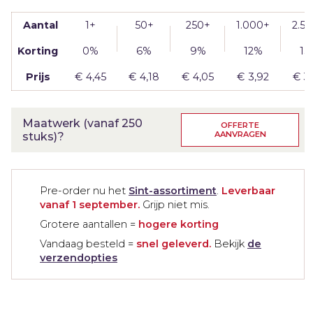
Vriendschap
Aantal
1+
50+
250+
1.000+
2.5
Waardering
Korting
0%
6%
9%
12%
15
Zomaar
Prijs
€
4,45
€
4,18
€
4,05
€
3,92
€
3
Maatwerk (vanaf 250
OFFERTE
AANVRAGEN
stuks)?
Pre-order nu het
Sint-assortiment
.
Leverbaar
vanaf 1 september.
Grijp niet mis.
Grotere aantallen =
hogere korting
Vandaag besteld =
snel geleverd.
Bekijk
de
verzendopties