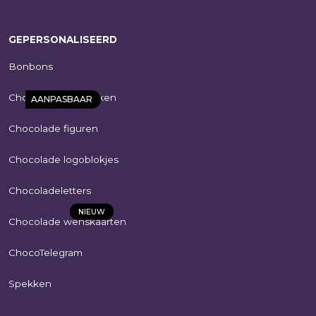
€
10,25
SHOP NU
GEPERSONALISEERD
Bonbons
Chocolade bedrukken
AANPASBAAR
Chocolade figuren
Chocolade logoblokjes
Chocoladeletters
NIEUW
Chocolade wenskaarten
Wenskaart –
ChocoTelegram
dubbelzijdig –
eigen ontwerp
Spekken
€
3,95
(1)