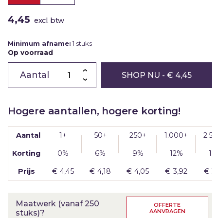
4,45
excl. btw
Minimum afname:
1 stuks
Op voorraad
Chocoladeletter
E
SHOP NU
- € 4,45
|
melk
|
80g
aantal
Hogere aantallen, hogere korting!
Aantal
1+
50+
250+
1.000+
2.5
Korting
0%
6%
9%
12%
15
Prijs
€
4,45
€
4,18
€
4,05
€
3,92
€
3
Maatwerk (vanaf 250
OFFERTE
AANVRAGEN
stuks)?