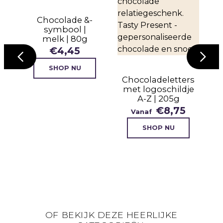
Chocolade &-
symbool |
melk | 80g
€
4,45
SHOP NU
Chocoladeletters
met logoschildje
c
A-Z | 205g
€
8,75
Vanaf
SHOP NU
OF BEKIJK DEZE HEERLIJKE