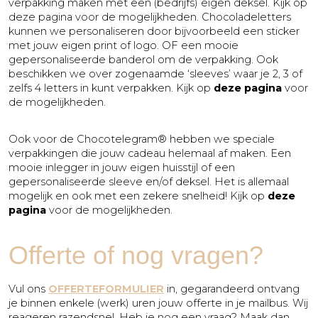
verpakking maken met een (bedrijfs) eigen deksel. Kijk op
deze pagina voor de mogelijkheden. Chocoladeletters
kunnen we personaliseren door bijvoorbeeld een sticker
met jouw eigen print of logo. OF een mooie
gepersonaliseerde banderol om de verpakking. Ook
beschikken we over zogenaamde ‘sleeves’ waar je 2, 3 of
zelfs 4 letters in kunt verpakken. Kijk op
deze pagina
voor
de mogelijkheden.
Ook voor de Chocotelegram® hebben we speciale
verpakkingen die jouw cadeau helemaal af maken. Een
mooie inlegger in jouw eigen huisstijl of een
gepersonaliseerde sleeve en/of deksel. Het is allemaal
mogelijk en ook met een zekere snelheid! Kijk op
deze
pagina
voor de mogelijkheden.
Offerte of nog vragen?
Vul ons
OFFERTEFORMULIER
in, gegarandeerd ontvang
je binnen enkele (werk) uren jouw offerte in je mailbus. Wij
reageren razendsnel. Heb je nog een vraag? Maak dan