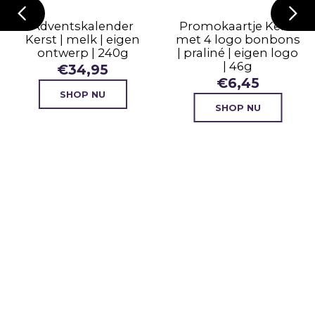
Adventskalender
Promokaartje Kerst
Kerst | melk | eigen
met 4 logo bonbons
ontwerp | 240g
| praliné | eigen logo
| 46g
€
34,95
€
6,45
SHOP NU
SHOP NU