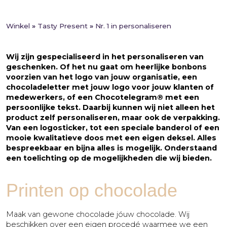
meerdere
Jubileum
adressen
Winkel
»
Tasty Present
»
Nr. 1 in personaliseren
Liefde
Marketingactie
Wij zijn gespecialiseerd in het personaliseren van
Nieuwe
geschenken. Of het nu gaat om heerlijke bonbons
baan
voorzien van het logo van jouw organisatie, een
chocoladeletter met jouw logo voor jouw klanten of
Nieuwe
medewerkers, of een Chocotelegram® met een
medewerker
persoonlijke tekst. Daarbij kunnen wij niet alleen het
Pensioen
product zelf personaliseren, maar ook de verpakking.
Van een logosticker, tot een speciale banderol of een
Sorry
mooie kwalitatieve doos met een eigen deksel. Alles
bespreekbaar en bijna alles is mogelijk. Onderstaand
Sterkte
een toelichting op de mogelijkheden die wij bieden.
Succes
Uitnodiging
Printen op chocolade
Verhuizing
Maak van gewone chocolade jóuw chocolade. Wij
Verjaardag
beschikken over een eigen procedé waarmee we een