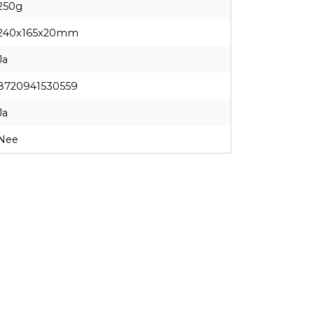
250g
240x165x20mm
Ja
8720941530559
Ja
Nee