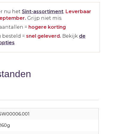
er nu het
Sint-assortiment
.
Leverbaar
september.
Grijp niet mis.
aantallen =
hogere korting
 besteld =
snel geleverd.
Bekijk
de
opties
standen
SW00006.001
260g