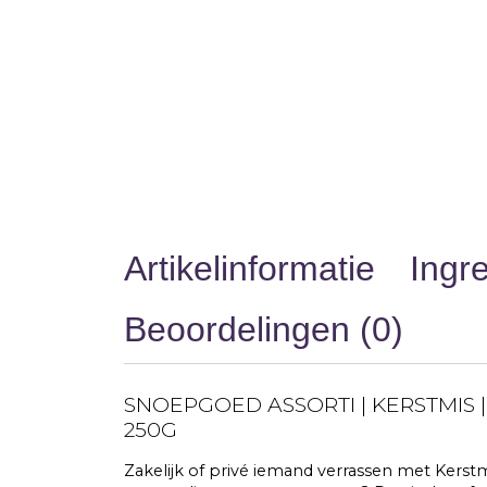
Succes
Uitnodiging
Verhuizing
Verjaardag
Vriendschap
Waardering
Zomaar
Artikelinformatie
Ingr
Beoordelingen (0)
SNOEPGOED ASSORTI | KERSTMIS |
250G
Zakelijk of privé iemand verrassen met Kerst