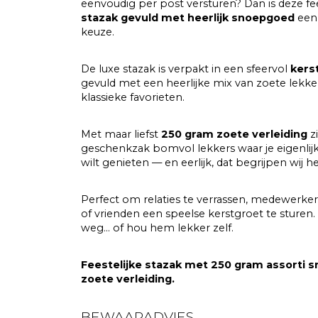
eenvoudig per post versturen? Dan is deze fee
stazak gevuld met heerlijk snoepgoed
een 
keuze.
De luxe stazak is verpakt in een sfeervol
kers
gevuld met een heerlijke mix van zoete lekke
klassieke favorieten.
Met maar liefst
250 gram zoete verleiding
zi
geschenkzak bomvol lekkers waar je eigenlijk 
wilt genieten — en eerlijk, dat begrijpen wij h
Perfect om relaties te verrassen, medewerke
of vrienden een speelse kerstgroet te sturen
weg… of hou hem lekker zelf.
Feestelijke stazak met 250 gram assorti 
zoete verleiding.
BEWAARADVIES