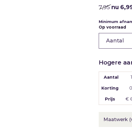
7,95
nu
6,9
Minimum afna
Op voorraad
Gemengd
snoep
|
Kerstmis
|
Stazak
|
Hogere aan
250g
aantal
Aantal
Korting
Prijs
€
Maatwerk (v