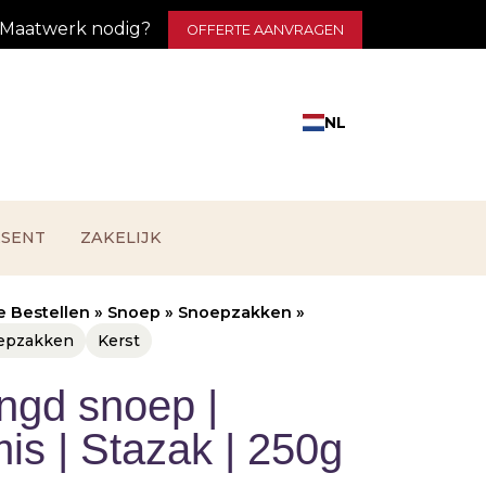
Maatwerk nodig?
OFFERTE AANVRAGEN
NL
ESENT
ZAKELIJK
e Bestellen
»
Snoep
»
Snoepzakken
»
epzakken
Kerst
gd snoep |
is | Stazak | 250g