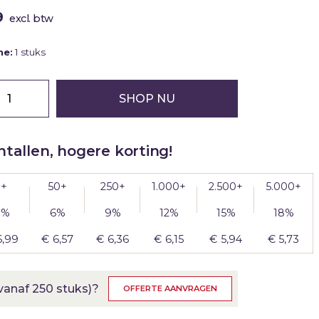
9
excl. btw
me:
1 stuks
SHOP NU
tallen, hogere korting!
1+
50+
250+
1.000+
2.500+
5.000+
0%
6%
9%
12%
15%
18%
6,99
€
6,57
€
6,36
€
6,15
€
5,94
€
5,73
anaf 250 stuks)?
OFFERTE AANVRAGEN