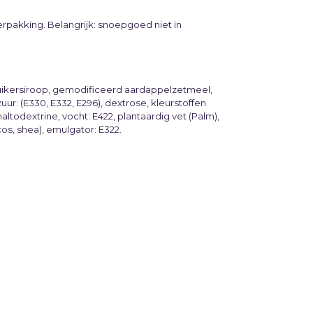
erpakking. Belangrijk: snoepgoed niet in
tsuikersiroop, gemodificeerd aardappelzetmeel,
ur: (E330, E332, E296), dextrose, kleurstoffen
altodextrine, vocht: E422, plantaardig vet (Palm),
os, shea), emulgator: E322.