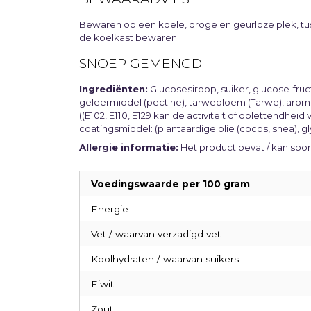
Bewaren op een koele, droge en geurloze plek, tuss
de koelkast bewaren.
SNOEP GEMENGD
Ingrediënten:
Glucosesiroop, suiker, glucose-fru
geleermiddel (pectine), tarwebloem (Tarwe), aroma's
((E102, E110, E129 kan de activiteit of oplettendhei
coatingsmiddel: (plantaardige olie (cocos, shea), g
Allergie informatie:
Het product bevat / kan spor
Voedingswaarde per 100 gram
Energie
Vet / waarvan verzadigd vet
Koolhydraten / waarvan suikers
Eiwit
Zout