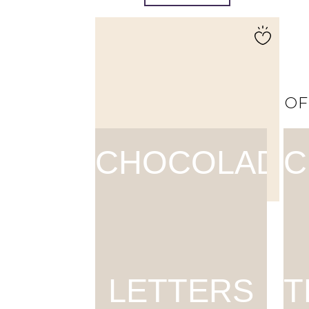
OF
CHOCOLADE
C
Snoepdoosje | Bedankt |
250g
€
7,95
LETTERS
T
SHOP NU