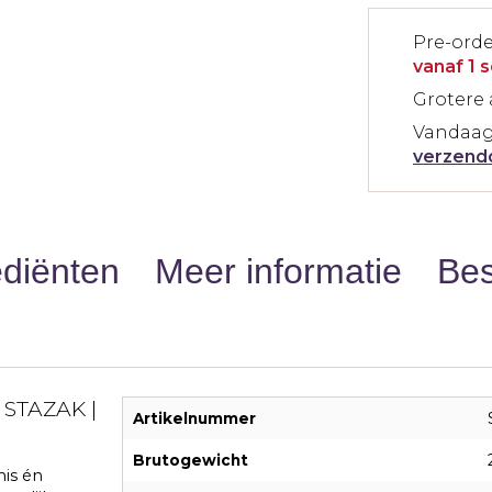
Pre-ord
vanaf 1 
Grotere 
Vandaag
verzend
ediënten
Meer informatie
Be
 STAZAK |
Artikelnummer
Brutogewicht
mis én