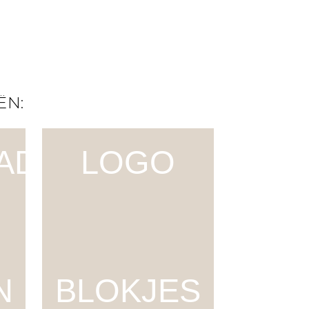
ËN:
ADE
LOGO
N
BLOKJES