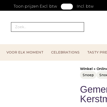
Toon prijzen Excl. btw
Incl. btw
VOOR ELK MOMENT
CELEBRATIONS
TASTY PR
Winkel
»
Onlin
Snoep
Sno
Gemen
Kerstm