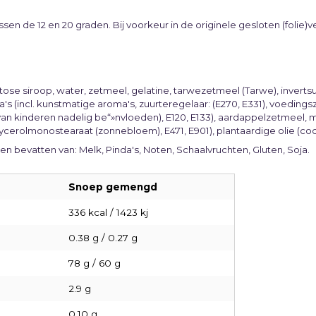
en de 12 en 20 graden. Bij voorkeur in de originele gesloten (folie)v
ctose siroop, water, zetmeel, gelatine, tarwezetmeel (Tarwe), inver
 (incl. kunstmatige aroma's, zuurteregelaar: (E270, E331), voedingszu
d van kinderen nadelig be“»nvloeden), E120, E133), aardappelzetmeel, m
lycerolmonostearaat (zonnebloem), E471, E901), plantaardige olie (coc
en bevatten van: Melk, Pinda's, Noten, Schaalvruchten, Gluten, Soja.
Snoep gemengd
336 kcal / 1423 kj
0.38 g / 0.27 g
78 g / 60 g
2.9 g
0.10 g