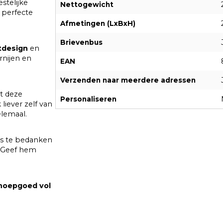
stelijke
Nettogewicht
perfecte
Afmetingen (LxBxH)
Brievenbus
tdesign
en
rnijen en
EAN
Verzenden naar meerdere adressen
t deze
Personaliseren
liever zelf van
elemaal.
rs te bedanken
. Geef hem
snoepgoed vol