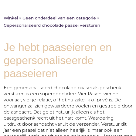
Huwelijk
naar
meerdere
Jubileum
adressen
Winkel
»
Geen onderdeel van een categorie
»
Liefde
Gepersonaliseerd chocolade paasei versturen
Marketingactie
Nieuwe
Je hebt paaseieren en
baan
Nieuwe
gepersonaliseerde
medewerker
paaseieren
Pensioen
Sorry
Een gepersonaliseerd chocolade paasei als geschenk
Sterkte
versturen is een supergoed idee. Vier Pasen, vier het
voorjaar, vier je relatie, of het nu zakelijk of privé is. De
Succes
ontvanger zal zich gewaardeerd voelen en gestreeld door
Uitnodiging
de aandacht. Dat geldt natuurlijk alleen als het
paasgeschenk recht uit het hart komt. Waardering,
Verhuizing
uitdrukt door aandacht vanuit de verzender. Verstuur dit
jaar een paasei dat niet alleen heerlijk is, maar ook een
Verjaardag