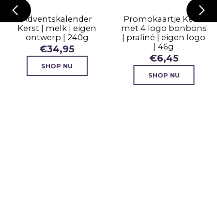
Adventskalender
Promokaartje Kerst
Kerst | melk | eigen
met 4 logo bonbons
ontwerp | 240g
| praliné | eigen logo
| 46g
€
34,95
€
6,45
SHOP NU
SHOP NU