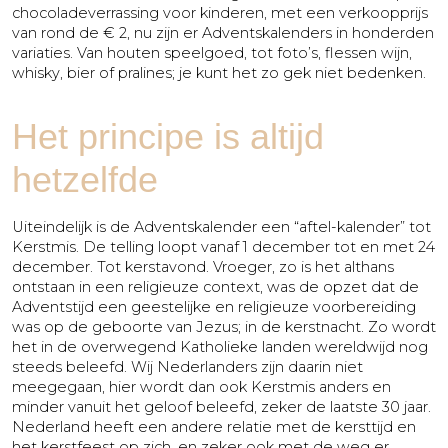
chocoladeverrassing voor kinderen, met een verkoopprijs
van rond de € 2, nu zijn er Adventskalenders in honderden
variaties. Van houten speelgoed, tot foto’s, flessen wijn,
whisky, bier of pralines; je kunt het zo gek niet bedenken.
Het principe is altijd
hetzelfde
Uiteindelijk is de Adventskalender een “aftel-kalender” tot
Kerstmis. De telling loopt vanaf 1 december tot en met 24
december. Tot kerstavond. Vroeger, zo is het althans
ontstaan in een religieuze context, was de opzet dat de
Adventstijd een geestelijke en religieuze voorbereiding
was op de geboorte van Jezus; in de kerstnacht. Zo wordt
het in de overwegend Katholieke landen wereldwijd nog
steeds beleefd. Wij Nederlanders zijn daarin niet
meegegaan, hier wordt dan ook Kerstmis anders en
minder vanuit het geloof beleefd, zeker de laatste 30 jaar.
Nederland heeft een andere relatie met de kersttijd en
het kerstfeest op zich, en zeker ook met de weg er