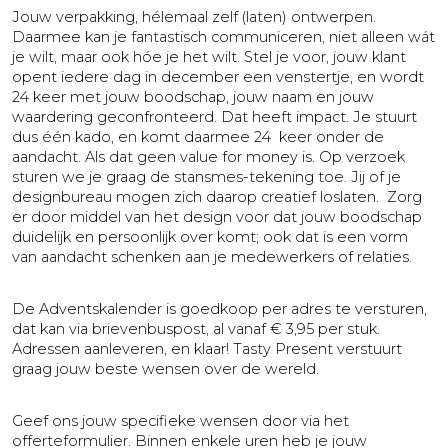
Jouw verpakking, hélemaal zelf (laten) ontwerpen.
Daarmee kan je fantastisch communiceren, niet alleen wát
je wilt, maar ook hóe je het wilt. Stel je voor, jouw klant
opent iedere dag in december een venstertje, en wordt
24 keer met jouw boodschap, jouw naam en jouw
waardering geconfronteerd. Dat heeft impact. Je stuurt
dus één kado, en komt daarmee 24 keer onder de
aandacht. Als dat geen value for money is. Op verzoek
sturen we je graag de stansmes-tekening toe. Jij of je
designbureau mogen zich daarop creatief loslaten. Zorg
er door middel van het design voor dat jouw boodschap
duidelijk en persoonlijk over komt; ook dat is een vorm
van aandacht schenken aan je medewerkers of relaties.
De Adventskalender is goedkoop per adres te versturen,
dat kan via brievenbuspost, al vanaf € 3,95 per stuk.
Adressen aanleveren, en klaar! Tasty Present verstuurt
graag jouw beste wensen over de wereld.
Geef ons jouw specifieke wensen door via het
offerteformulier. Binnen enkele uren heb je jouw