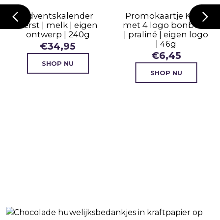
Adventskalender
Promokaartje Kerst
Kerst | melk | eigen
met 4 logo bonbons
ontwerp | 240g
| praliné | eigen logo
| 46g
€
34,95
€
6,45
SHOP NU
SHOP NU