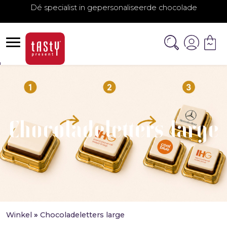
Dé specialist in gepersonaliseerde chocolade
Chocoladeletters large
Winkel
»
Chocoladeletters large