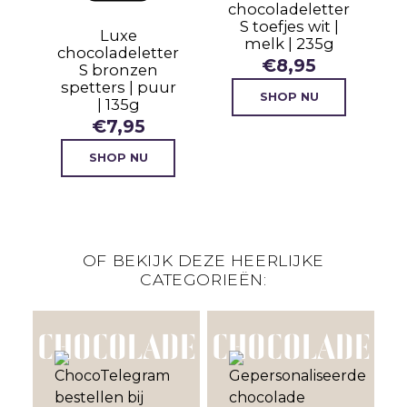
chocoladeletter
S toefjes wit |
|
Luxe
melk | 235g
chocoladeletter
€
8,95
S bronzen
spetters | puur
SHOP NU
| 135g
€
7,95
SHOP NU
OF BEKIJK DEZE HEERLIJKE
CATEGORIEËN:
CHOCOLADE
CHOCOLADE