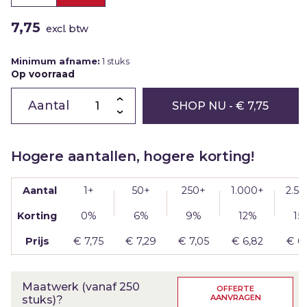
7,75
excl. btw
Minimum afname:
1 stuks
Op voorraad
Chocoladeletter
Z
SHOP NU
- € 7,75
|
melk
|
200g
aantal
Hogere aantallen, hogere korting!
Aantal
1+
50+
250+
1.000+
2.5
Korting
0%
6%
9%
12%
15
Prijs
€
7,75
€
7,29
€
7,05
€
6,82
€
6
Maatwerk (vanaf 250
OFFERTE
AANVRAGEN
stuks)?