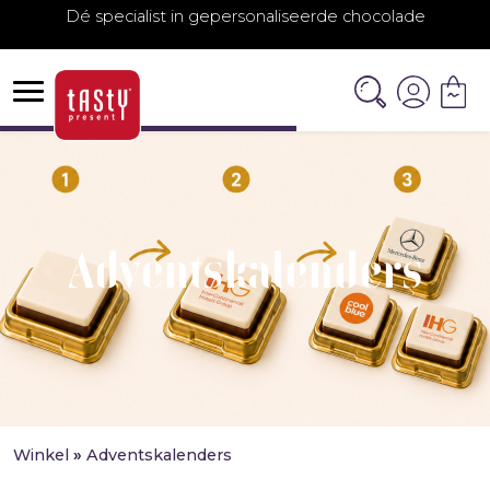
Dé specialist in gepersonaliseerde chocolade
Adventskalenders
Winkel
»
Adventskalenders