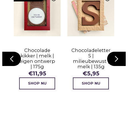
t
Chocolade
Chocoladeletter
kikker | melk |
S |
eigen ontwerp
milieubewust |
| 175g
melk | 135g
s
€
11,95
€
5,95
g
SHOP NU
SHOP NU