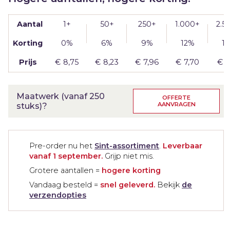
|
205g
aantal
Aantal
1+
50+
250+
1.000+
2.5
Korting
0%
6%
9%
12%
1
Prijs
€
8,75
€
8,23
€
7,96
€
7,70
€
7
Maatwerk (vanaf 250
OFFERTE
AANVRAGEN
stuks)?
Pre-order nu het
Sint-assortiment
.
Leverbaar
vanaf 1 september.
Grijp niet mis.
Grotere aantallen =
hogere korting
Vandaag besteld =
snel geleverd.
Bekijk
de
verzendopties