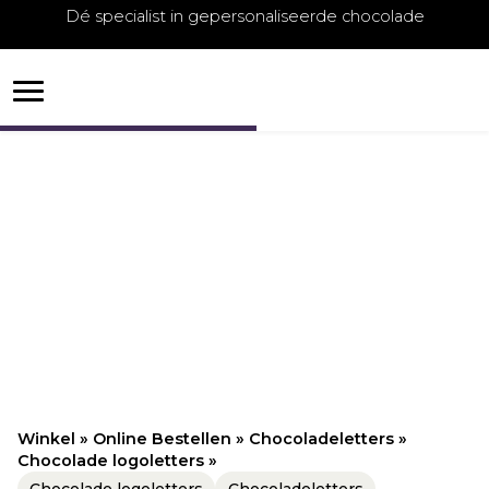
Dé specialist in gepersonaliseerde chocolade
Winkel
»
Online Bestellen
»
Chocoladeletters
»
Chocolade logoletters
»
Chocolade logoletters
Chocoladeletters