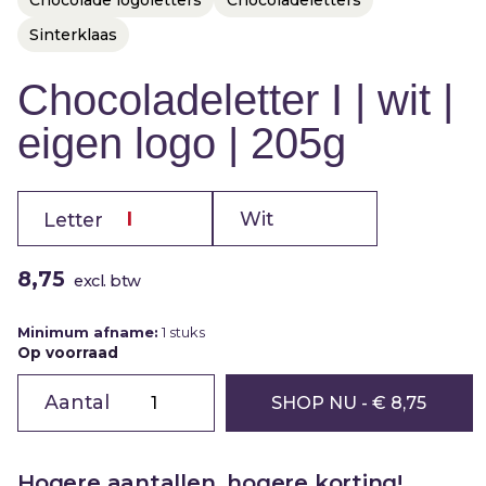
Sinterklaas
Chocoladeletter I | wit |
eigen logo | 205g
Letter
8,75
excl. btw
Minimum afname:
1 stuks
Op voorraad
Chocoladeletter
I
SHOP NU
- € 8,75
|
wit
|
eigen
logo
Hogere aantallen, hogere korting!