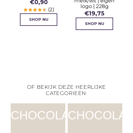
melk/wit | eigen
€
0,90
s
logo | 228g
(2)
€
19,75
SHOP NU
SHOP NU
OF BEKIJK DEZE HEERLIJKE
CATEGORIEËN:
CHOCOLADE
CHOCOLA