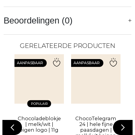
Beoordelingen (0)
GERELATEERDE PRODUCTEN
AANPASBAAR
AANPASBAAR
A
POPULAIR
t
Chocoladeblokje
ChocoTelegram
| melk/wit |
24 | hele fijne
eigen logo | 11g
paasdagen |