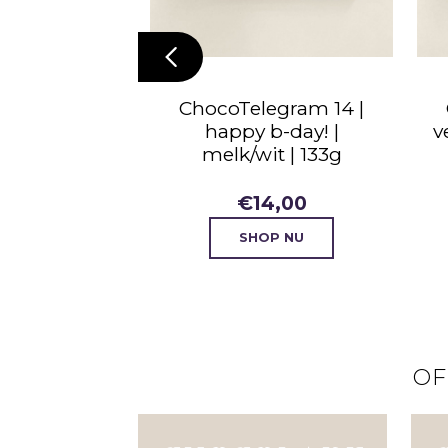
egram 14 |
ChocoTelegram 14 |
b-day |
happy b-day! |
v
t | 133g
melk/wit | 133g
3,50
€
14,00
P NU
SHOP NU
OF