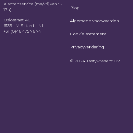
Klantenservice (ma/vrij van 9-
Blog
17u)
Oslostraat 40
Algemene voorwaarden
6135 LM Sittard – NL
+31 (0)46 475 76 74
Cookie statement
Privacyverklaring
© 2024 TastyPresent BV