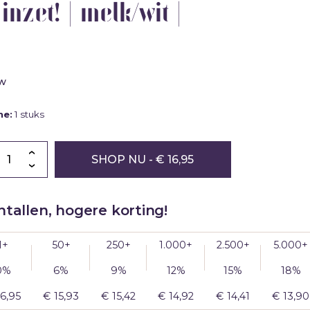
|
inzet! | melk/wit |
Blog
Geruba
bestellen
schoonmaakwerk
snijmaskers
Partners
Verzenden
Productiemedewerker
naar
meerdere
ctie
adressen
tw
me:
1 stuks
er
am
SHOP NU
- € 16,95
tallen, hogere korting!
g
1+
50+
250+
1.000+
2.500+
5.000+
0%
6%
9%
12%
15%
18%
p
g
16,95
€
15,93
€
15,42
€
14,92
€
14,41
€
13,90