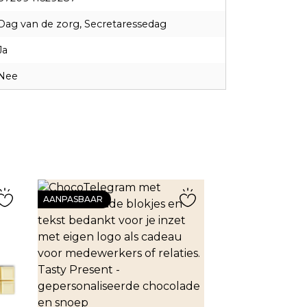
Dag van de zorg, Secretaressedag
Ja
Nee
AANPASBAAR
AANPASBAAR
ChocoTele
eigen tek