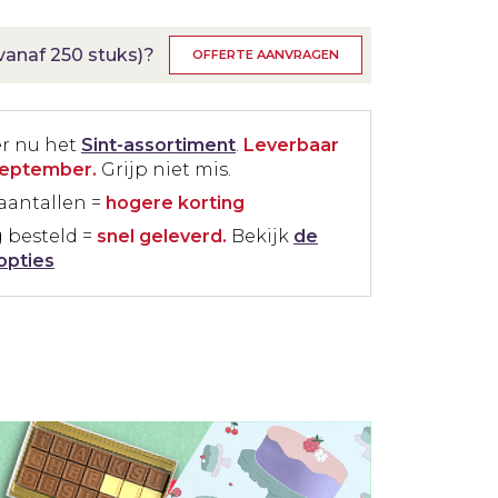
anaf 250 stuks)?
OFFERTE AANVRAGEN
er nu het
Sint-assortiment
.
Leverbaar
september.
Grijp niet mis.
aantallen =
hogere korting
 besteld =
snel geleverd.
Bekijk
de
opties