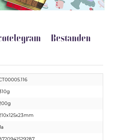
cotelegram
Bestanden
CT00005.116
310g
200g
210x125x23mm
Ja
8720941529287