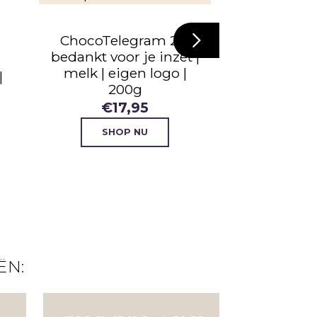
€
20
ChocoTelegram 21 |
SHO
bedankt voor je inzet |
melk | eigen logo |
|
200g
€
17,95
SHOP NU
ËN: