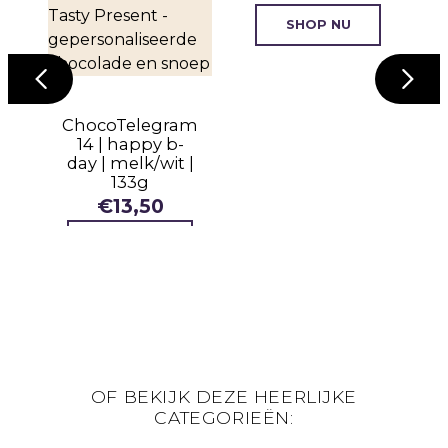
m
 |
SHOP NU
ChocoTelegram
14 | happy b-
day | melk/wit |
133g
€
13,50
SHOP NU
OF BEKIJK DEZE HEERLIJKE
CATEGORIEËN: