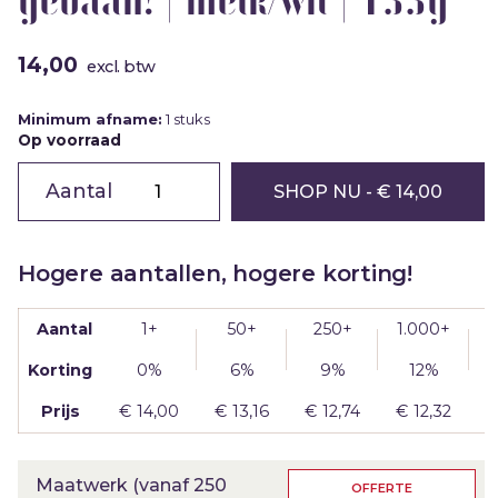
14,00
excl. btw
Minimum afname:
1 stuks
Op voorraad
ChocoTelegram
14
SHOP NU
- € 14,00
|
super
gedaan!
|
melk/wit
Hogere aantallen, hogere korting!
|
133g
aantal
Aantal
1+
50+
250+
1.000+
2
Korting
0%
6%
9%
12%
Prijs
€
14,00
€
13,16
€
12,74
€
12,32
Maatwerk (vanaf 250
OFFERTE