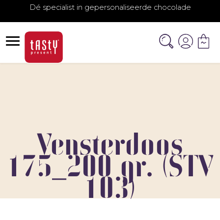
Dé specialist in gepersonaliseerde chocolade
Vensterdoos
175_200 gr. (STV
103)