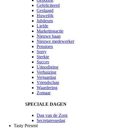
Geboorte
Gefeliciteerd
Geslaagd
Huwelijk
Jubileum
Liefde
Marketingactie
Nieuwe baan
Nieuwe medewerker
Pensioen
Sorry
Sterkte
Succes
Uitnodiging
Verhuizing
Verjaardag
Vriendschap
Waardering
Zomaar
SPECIALE DAGEN
Dag van de Zorg
Secretaressedag
Tasty Present