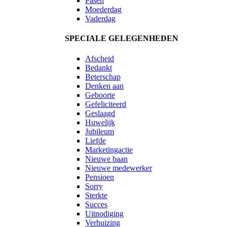
Pasen
Moederdag
Vaderdag
SPECIALE GELEGENHEDEN
Afscheid
Bedankt
Beterschap
Denken aan
Geboorte
Gefeliciteerd
Geslaagd
Huwelijk
Jubileum
Liefde
Marketingactie
Nieuwe baan
Nieuwe medewerker
Pensioen
Sorry
Sterkte
Succes
Uitnodiging
Verhuizing