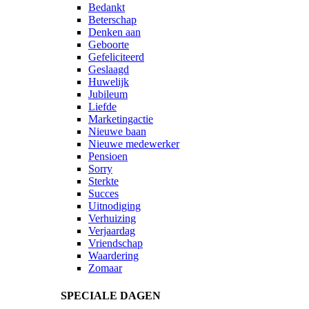
Bedankt
Beterschap
Denken aan
Geboorte
Gefeliciteerd
Geslaagd
Huwelijk
Jubileum
Liefde
Marketingactie
Nieuwe baan
Nieuwe medewerker
Pensioen
Sorry
Sterkte
Succes
Uitnodiging
Verhuizing
Verjaardag
Vriendschap
Waardering
Zomaar
SPECIALE DAGEN