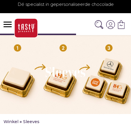
Dé specialist in gepersonaliseerde chocolade
Sleeves
Winkel
»
Sleeves