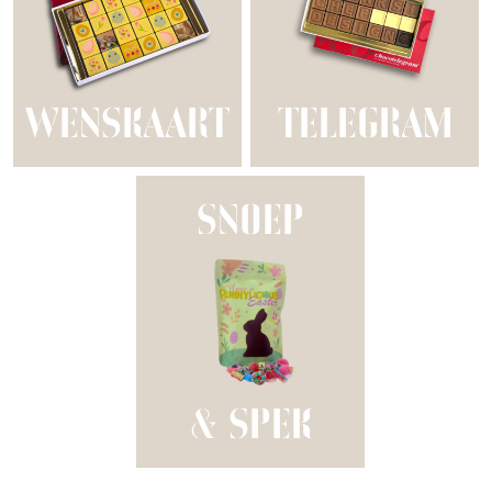
WENSKAART
TELEGRAM
SNOEP
& SPEK