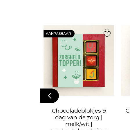
AANPASBAAR
lokjes 18 |
Chocoladeblokjes 9
C
melk/wit |
dag van de zorg |
oos | eigen
melk/wit |