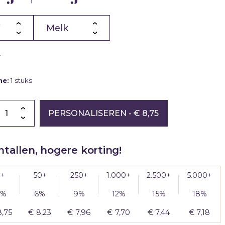
|
Blog
Geruba
bestellen
schoonmaakwerk
snijmaskers
Partners
Verzenden
Productiemedewerker
naar
meerdere
ctie
adressen
w
me:
1 stuks
er
er
PERSONALISEREN
- € 8,75
tallen, hogere korting!
g
1+
50+
250+
1.000+
2.500+
5.000+
0%
6%
9%
12%
15%
18%
p
g
8,75
€
8,23
€
7,96
€
7,70
€
7,44
€
7,18