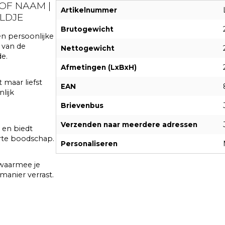
OF NAAM |
Artikelnummer
LDJE
Brutogewicht
n persoonlijke
 van de
Nettogewicht
e.
Afmetingen (LxBxH)
maar liefst
EAN
lijk
Brievenbus
Verzenden naar meerdere adressen
en biedt
rte boodschap.
Personaliseren
 waarmee je
manier verrast.