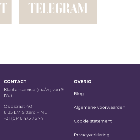
T
TELEGRAM
CONTACT
OVERIG
Klantenservice (ma/vrij van 9-
Blog
17u)
Oslostraat 40
Algemene voorwaarden
6135 LM Sittard – NL
+31 (0)46 475 76 74
Cookie statement
Privacyverklaring