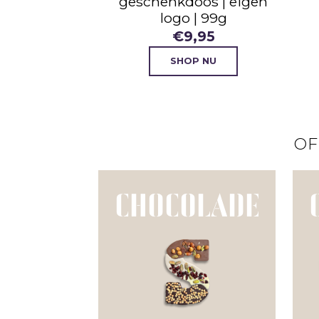
| 198g
geschenkdoos | eigen
logo | 99g
5,95
€
9,95
P NU
SHOP NU
OF
CHOCOLADE