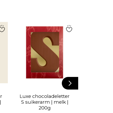
AANPASBAAR
r
Luxe chocoladeletter
Wikkel 
|
S suikerarm | melk |
chocolade 
200g
melk/wit/p