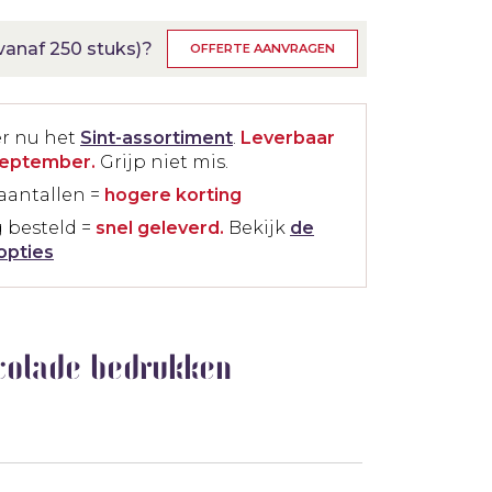
anaf 250 stuks)?
OFFERTE AANVRAGEN
er nu het
Sint-assortiment
.
Leverbaar
september.
Grijp niet mis.
aantallen =
hogere korting
 besteld =
snel geleverd.
Bekijk
de
opties
colade bedrukken