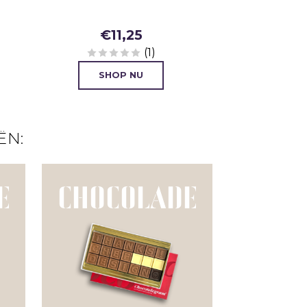
ontwerp
€
11,25
€
24
(1)
SHO
SHOP NU
ËN:
E
CHOCOLADE