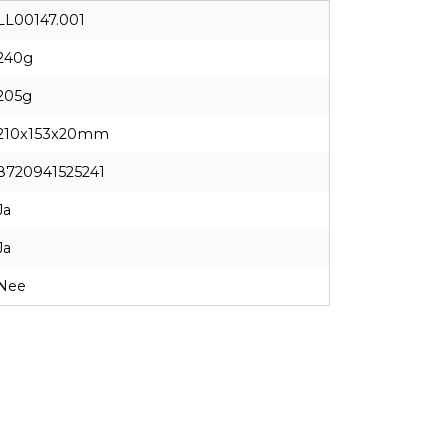
LL00147.001
240g
205g
210x153x20mm
8720941525241
Ja
Ja
Nee