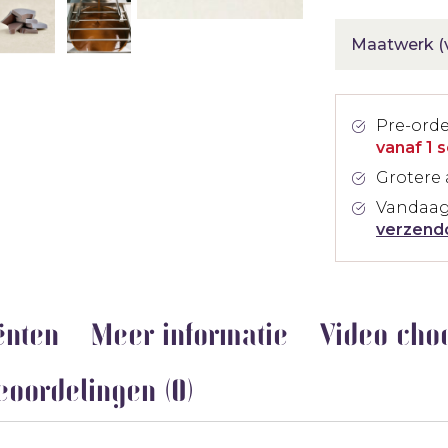
Maatwerk (v
Pre-ord
vanaf 1 
Grotere 
Vandaag
verzend
ënten
Meer informatie
Video cho
eoordelingen (0)