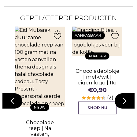
GERELATEERDE PRODUCTEN
AANPASBAAR
A
POPULAIR
Chocoladeblokje
| melk/wit |
eigen logo | 11g
d
€
0,90
(2)
NIEUW
SHOP NU
Chocolade
C
reep | Na
vasten,