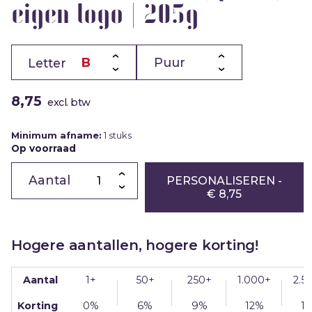
eigen logo | 205g
Letter
8,75
excl. btw
Minimum afname:
1 stuks
Op voorraad
Chocoladeletter
B
PERSONALISEREN
-
|
€ 8,75
puur
|
eigen
logo
|
Hogere aantallen, hogere korting!
205g
aantal
Aantal
1+
50+
250+
1.000+
2.5
Korting
0%
6%
9%
12%
1