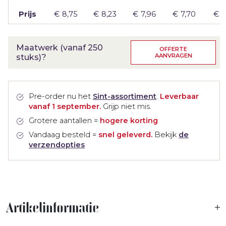
Prijs
€
8,75
€
8,23
€
7,96
€
7,70
€
7
Maatwerk (vanaf 250
OFFERTE
AANVRAGEN
stuks)?
Pre-order nu het
Sint-assortiment
.
Leverbaar
vanaf 1 september.
Grijp niet mis.
Grotere aantallen =
hogere korting
Vandaag besteld =
snel geleverd.
Bekijk
de
verzendopties
Artikelinformatie