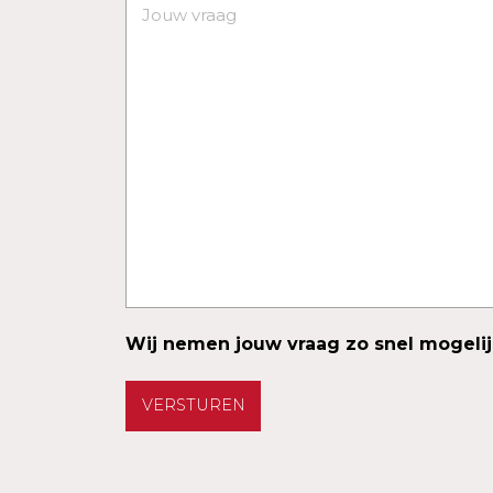
Jouw
Succes
vraag
Uitnodiging
(Vereist)
Verhuizing
Verjaardag
Vriendschap
Waardering
Zomaar
Wij nemen jouw vraag zo snel mogelij