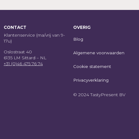
CONTACT
OVERIG
Klantenservice (ma/vrij van 9-
Blog
17u)
Oslostraat 40
Algemene voorwaarden
6135 LM Sittard – NL
+31 (0)46 475 76 74
Cookie statement
Privacyverklaring
© 2024 TastyPresent BV