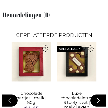
Beoordelingen (0)
GERELATEERDE PRODUCTEN
AANPASBAAR
Chocolade
Luxe
N
|
hartjes | melk |
chocoladeletter
80g
S toefjes wit |
melk | eigen