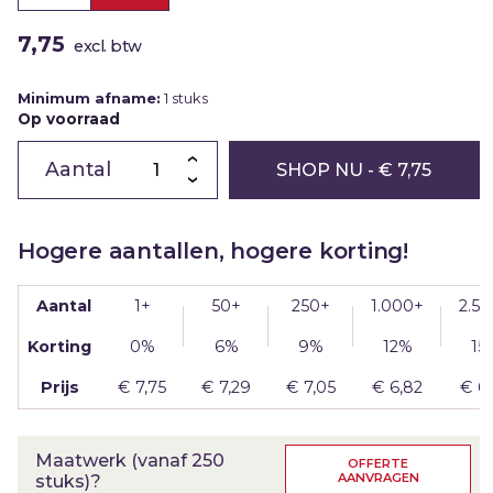
7,75
excl. btw
Minimum afname:
1 stuks
Op voorraad
Chocoladeletter
P
SHOP NU
- € 7,75
|
melk
|
200g
aantal
Hogere aantallen, hogere korting!
Aantal
1+
50+
250+
1.000+
2.5
Korting
0%
6%
9%
12%
15
Prijs
€
7,75
€
7,29
€
7,05
€
6,82
€
6
Maatwerk (vanaf 250
OFFERTE
AANVRAGEN
stuks)?