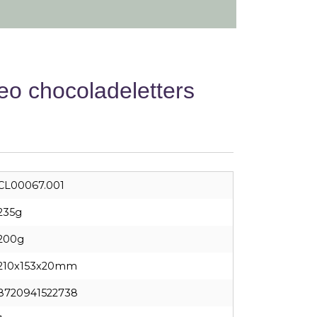
eo chocoladeletters
CL00067.001
235g
200g
210x153x20mm
8720941522738