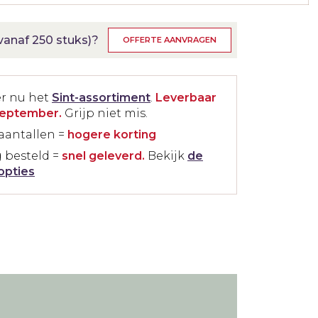
anaf 250 stuks)?
OFFERTE AANVRAGEN
er nu het
Sint-assortiment
.
Leverbaar
september.
Grijp niet mis.
aantallen =
hogere korting
 besteld =
snel geleverd.
Bekijk
de
opties