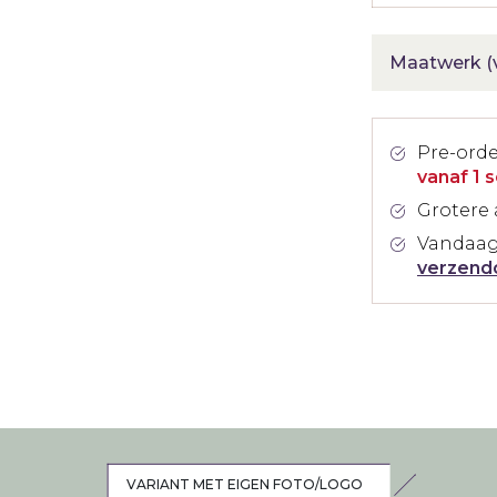
Maatwerk (v
Pre-ord
vanaf 1 
Grotere 
Vandaag
verzend
!
VARIANT MET EIGEN FOTO/LOGO