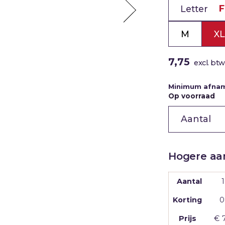
CHOCOLADE
Letter
Jubileum
REPEN
Liefde
Marketinga
M
XL
Nieuwe
baan
7,75
excl. btw
Nieuwe
medewerk
Minimum afna
Pensioen
Op voorraad
Sorry
Chocoladelett
F
Sterkte
|
Succes
puur
|
Uitnodigin
200g
aantal
Verhuizing
Hogere aan
Verjaardag
Vriendscha
Aantal
1
Waarderin
Korting
0
Zomaar
Prijs
€