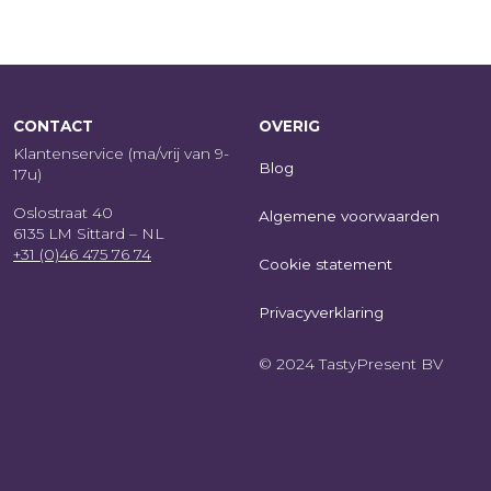
CONTACT
OVERIG
Klantenservice (ma/vrij van 9-
Blog
17u)
Oslostraat 40
Algemene voorwaarden
6135 LM Sittard – NL
+31 (0)46 475 76 74
Cookie statement
Privacyverklaring
© 2024 TastyPresent BV