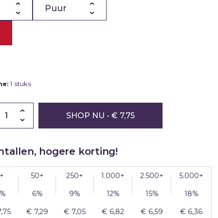
Productiemedewerker
naar
meerdere
ctie
adressen
er
me:
1 stuks
er
SHOP NU
- € 7,75
g
tallen, hogere korting!
p
+
50+
250+
1.000+
2.500+
5.000+
g
%
6%
9%
12%
15%
18%
7,75
€
7,29
€
7,05
€
6,82
€
6,59
€
6,36