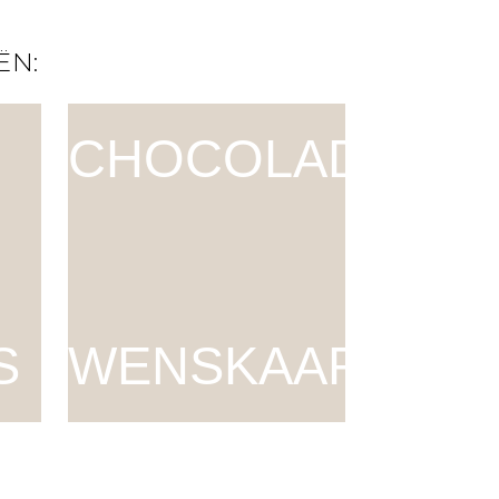
ËN:
CHOCOLADE
S
WENSKAART