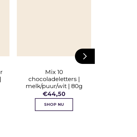
NIE
r
Mix 10
Notenli
|
chocoladeletters |
melk/puur/wit | 80g
€
44,50
€
10
SHOP NU
SHO