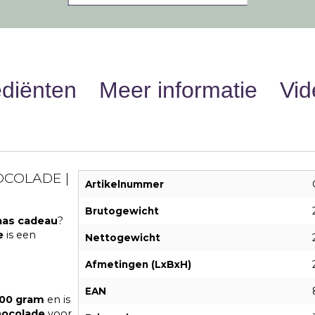
ediënten
Meer informatie
Vid
OCOLADE |
Artikelnummer
Brutogewicht
aas cadeau
?
e
is een
Nettogewicht
Afmetingen (LxBxH)
EAN
00 gram
en is
hocolade
voor