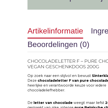
Artikelinformatie
Ingr
Beoordelingen (0)
CHOCOLADELETTER F – PURE CH
VEGAN GESCHENKDOOS 200G
Op zoek naar een stijlvol en bewust
Sinterkl
Deze
chocoladeletter F van pure chocolad
heerlijke en verantwoorde keuze voor iedere
chocoladeliefhebber.
De
letter van chocolade
weegt maar liefst
2
gemaakt van rijke, intense
pure Belgische c