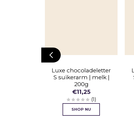
 cijfer 7 |
Luxe chocoladeletter
 | 80g
S suikerarm | melk |
200g
4,45
€
11,25
(1)
P NU
SHOP NU