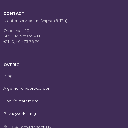
CONTACT
Klantenservice (ma/vrij van 9-17u)
Oslostraat 40
6135 LM Sittard – NL
+31 (0)46 475 76 74
OVERIG
Blog
Algemene voorwaarden
Cookie statement
Privacyverklaring
© 2024 TastyPresent BV