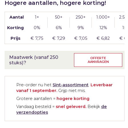
aantal
Hogere aantallen, hogere korting!
Aantal
1+
50+
250+
1.000+
2.5
Korting
0%
6%
9%
12%
15
Prijs
€
7,75
€
7,29
€
7,05
€
6,82
€
6
Maatwerk (vanaf 250
OFFERTE
AANVRAGEN
stuks)?
Pre-order nu het
Sint-assortiment
.
Leverbaar
vanaf 1 september.
Grijp niet mis.
Grotere aantallen =
hogere korting
Vandaag besteld =
snel geleverd.
Bekijk
de
verzendopties