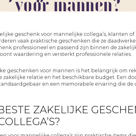
voor mannen?
BEWUSTE
Geslaagd
WAARDERING
Huwelijk
CHOCOLADE
Jubileum
REPEN
Liefde
Marketinga
kelijke geschenk voor mannelijke collega’s, klanten o
Nieuwe
rderen vaak praktische geschenken die ze daadwerke
baan
chenk professioneel en passend zijn binnen de zakelij
Nieuwe
ont waardering en versterkt professionele relaties.
medewerk
Pensioen
lijke geschenken voor mannen is het belangrijk om 
Sorry
lie zakelijke relatie en het beschikbare budget. Een 
Sterkte
standaardgebaar en een memorabele ervaring die de o
Succes
Uitnodigin
Verhuizing
 BESTE ZAKELIJKE GESCH
Verjaardag
COLLEGA’S?
Vriendscha
Waarderin
Zomaar
n voor mannelijke collega’s zijn praktische items die