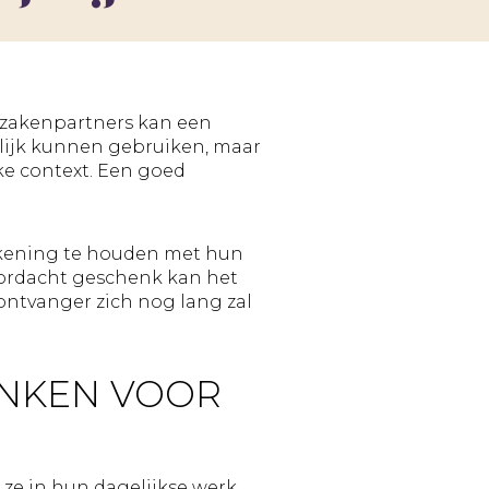
|
Blog
Geruba
bestellen
schoonmaakwerk
snijmaskers
Partners
Verzenden
Productiemedewerker
naar
meerdere
ctie
adressen
f zakenpartners kan een
lijk kunnen gebruiken, maar
ke context. Een goed
er
rekening te houden met hun
doordacht geschenk kan het
ntvanger zich nog lang zal
g
ENKEN VOOR
p
g
 ze in hun dagelijkse werk