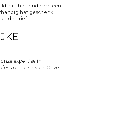
eld aan het einde van een
verhandig het geschenk
dende brief.
IJKE
onze expertise in
fessionele service. Onze
t.