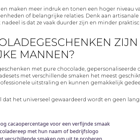
n maken meer indruk en tonen een hoger niveau van
genheden of belangrijke relaties. Denk aan artisanal
et nadeel is dat ze vaak duurder zijn en minder prakt
OLADEGESCHENKEN ZIJN 
JKE MANNEN?
 geschenken met pure chocolade, gepersonaliseerde 
ladesets met verschillende smaken het meest geschi
ofessionele uitstraling en kunnen gemakkelijk gede
l dat het universeel gewaardeerd wordt en geen lang
og cacaopercentage voor een verfijnde smaak
coladereep met hun naam of bedrijfslogo
 verschillende smaken om uit te proberen