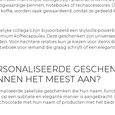
ogwaardige pennen, notebooks of techaccessoires. 
 koffie, worden vaak gewaardeerd, omdat ze gedeel
ijke collega’s zijn bijvoorbeeld een stijlvolle powerb
mium koffiecapsules. Deze geschenken zijn universee
en. Voor hechtere relaties kun je kiezen voor items d
itieboek voor iemand die graag schrijft of een elegan
RSONALISEERDE GESCHE
NNEN HET MEEST AAN?
iseerde zakelijke geschenken die hun naam, functie
t op een subtiele en elegante manier is aangebracht.
chocolade met hun naam of producten met het bedrij