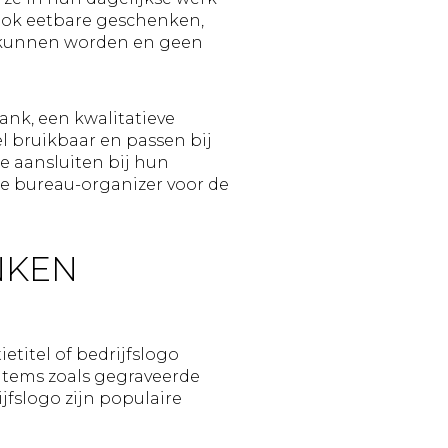
Ook eetbare geschenken,
d kunnen worden en geen
ank, een kwalitatieve
l bruikbaar en passen bij
ie aansluiten bij hun
te bureau-organizer voor de
NKEN
titel of bedrijfslogo
 Items zoals gegraveerde
fslogo zijn populaire