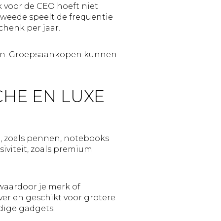
k voor de CEO hoeft niet
 tweede speelt de frequentie
chenk per jaar.
nen. Groepsaankopen kunnen
CHE EN LUXE
n, zoals pennen, notebooks
siviteit, zoals premium
waardoor je merk of
er en geschikt voor grotere
dige gadgets.