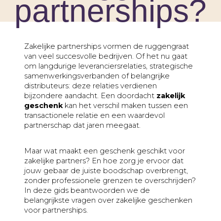
partnerships?
Huwelijk
naar
meerdere
Jubileum
adressen
Liefde
Zakelijke partnerships vormen de ruggengraat
Marketingactie
van veel succesvolle bedrijven. Of het nu gaat
Nieuwe
om langdurige leveranciersrelaties, strategische
baan
samenwerkingsverbanden of belangrijke
distributeurs: deze relaties verdienen
Nieuwe
bijzondere aandacht. Een doordacht
zakelijk
medewerker
geschenk
kan het verschil maken tussen een
transactionele relatie en een waardevol
Pensioen
partnerschap dat jaren meegaat.
Sorry
Sterkte
Maar wat maakt een geschenk geschikt voor
zakelijke partners? En hoe zorg je ervoor dat
Succes
jouw gebaar de juiste boodschap overbrengt,
zonder professionele grenzen te overschrijden?
Uitnodiging
In deze gids beantwoorden we de
Verhuizing
belangrijkste vragen over zakelijke geschenken
voor partnerships.
Verjaardag