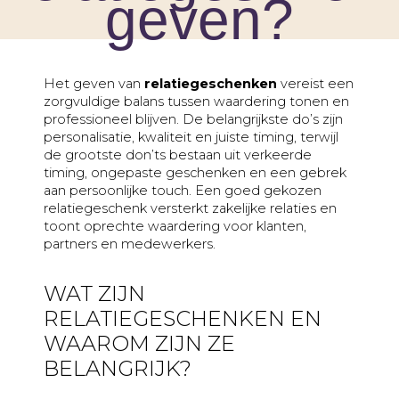
geven?
Huwelijk
naar
meerdere
Jubileum
adressen
Liefde
Het geven van
relatiegeschenken
vereist een
Marketingactie
zorgvuldige balans tussen waardering tonen en
Nieuwe
professioneel blijven. De belangrijkste do’s zijn
baan
personalisatie, kwaliteit en juiste timing, terwijl
de grootste don’ts bestaan uit verkeerde
Nieuwe
timing, ongepaste geschenken en een gebrek
medewerker
aan persoonlijke touch. Een goed gekozen
relatiegeschenk versterkt zakelijke relaties en
Pensioen
toont oprechte waardering voor klanten,
Sorry
partners en medewerkers.
Sterkte
WAT ZIJN
Succes
RELATIEGESCHENKEN EN
Uitnodiging
WAAROM ZIJN ZE
Verhuizing
BELANGRIJK?
Verjaardag