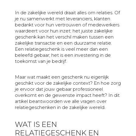
meerdere
Jubileum
In de zakelijke wereld draait alles om relaties. Of
adressen
Liefde
je nu samenwerkt met leveranciers, klanten
bedankt voor hun vertrouwen of medewerkers
Marketingactie
waardeert voor hun inzet: het juiste zakelijke
Nieuwe
geschenk kan het verschil maken tussen een
zakelijke transactie en een duurzame relatie.
baan
Een relatiegeschenk is veel meer dan een
Nieuwe
beleefd gebaar; het is een investering in de
medewerker
toekomst van je bedrijf.
Pensioen
Maar wat maakt een geschenk nu eigenlijk
Sorry
geschikt voor de zakelijke context? En hoe zorg
je ervoor dat jouw gebaar professioneel
Sterkte
overkomt en de gewenste impact heeft? In dit
Succes
artikel beantwoorden we alle vragen over
relatiegeschenken in de zakelijke wereld.
Uitnodiging
Verhuizing
WAT IS EEN
Verjaardag
RELATIEGESCHENK EN