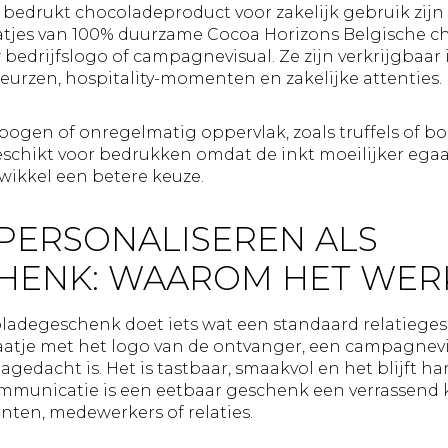
 bedrukt chocoladeproduct voor zakelijk gebruik zij
tjes van 100% duurzame Cocoa Horizons Belgische ch
w bedrijfslogo of campagnevisual. Ze zijn verkrijgbaa
eurzen, hospitality-momenten en zakelijke attenties.
bogen of onregelmatig oppervlak, zoals truffels of 
eschikt voor bedrukken omdat de inkt moeilijker egaa
wikkel een betere keuze.
PERSONALISEREN ALS
CHENK: WAAROM HET WER
adegeschenk doet iets wat een standaard relatiegesc
aatje met het logo van de ontvanger, een campagnevi
gedacht is. Het is tastbaar, smaakvol en het blijft hang
communicatie is een eetbaar geschenk een verrassend
nten, medewerkers of relaties.