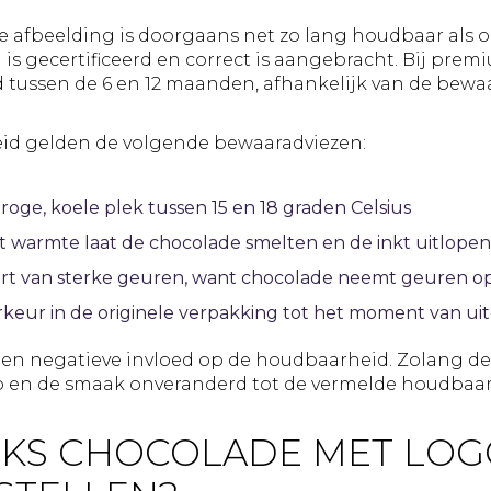
 afbeelding is doorgaans net zo lang houdbaar als 
g is gecertificeerd en correct is aangebracht. Bij pre
tussen de 6 en 12 maanden, afhankelijk van de bew
id gelden de volgende bewaaradviezen:
oge, koele plek tussen 15 en 18 graden Celsius
nt warmte laat de chocolade smelten en de inkt uitlopen
rt van sterke geuren, want chocolade neemt geuren o
rkeur in de originele verpakking tot het moment van ui
 geen negatieve invloed op de houdbaarheid. Zolang 
erp en de smaak onveranderd tot de vermelde houdba
KS CHOCOLADE MET LOGO