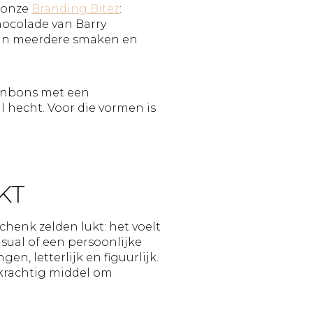
n onze
Branding Bitez
:
ocolade van Barry
r in meerdere smaken en
bonbons met een
l hecht. Voor die vormen is
KT
henk zelden lukt: het voelt
sual of een persoonlijke
en, letterlijk en figuurlijk.
 krachtig middel om