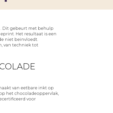
|
Blog
Geruba
bestellen
schoonmaakwerk
snijmaskers
Partners
Verzenden
Productiemedewerker
naar
meerdere
ctie
adressen
n. Dit gebeurt met behulp
print. Het resultaat is een
de niet beïnvloedt.
 van techniek tot
er
OCOLADE
g
aakt van eetbare inkt op
n op het chocoladeoppervlak,
certificeerd voor
p
g