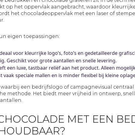
e bedrukken en chocolade graveren zit in de techniek 
t op het oppervlak aangebracht, waardoor kleurrijke
wordt het chocoladeoppervlak met een laser of stempel
r.
un eigen toepassingen:
deaal voor kleurrijke logo’s, foto’s en gedetailleerde grafi
g. Geschikt voor grote aantallen en snelle levering.
ft een luxe, tastbaar reliëf aan het product. Alleen mogelijk
t vaak speciale mallen en is minder flexibel bij kleine oplage
waarbij een bedrijfslogo of campagnevisual centraal s
he methode. Het biedt meer vrijheid in ontwerp, snel
antallen.
 CHOCOLADE MET EEN BE
 HOUDBAAR?