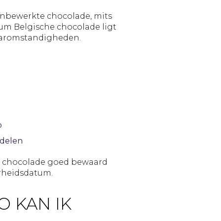
onbewerkte chocolade, mits
mium Belgische chocolade ligt
aaromstandigheden.
p
tdelen
de chocolade goed bewaard
arheidsdatum.
 KAN IK