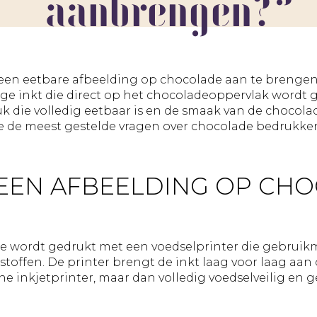
aanbrengen?
BEWUSTE
Geslaagd
WAARDERING
Huwelijk
CHOCOLADE
Jubileum
REPEN
Liefde
Marketinga
m een eetbare afbeelding op chocolade aan te brenge
Nieuwe
ige inkt die direct op het chocoladeoppervlak wordt ge
baan
uk die volledig eetbaar is en de smaak van de chocola
Nieuwe
de meest gestelde vragen over chocolade bedrukken,
medewerk
Pensioen
Sorry
EEN AFBEELDING OP CH
Sterkte
Succes
Uitnodigin
Verhuizing
e wordt gedrukt met een voedselprinter die gebruikm
Verjaardag
stoffen. De printer brengt de inkt laag voor laag aa
 inkjetprinter, maar dan volledig voedselveilig en ge
Vriendscha
Waarderin
Zomaar