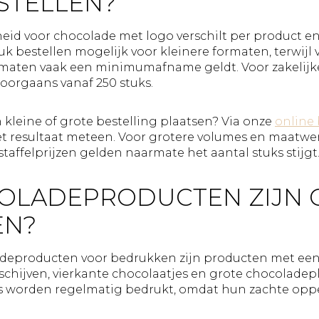
STELLEN?
d voor chocolade met logo verschilt per product en l
tuk bestellen mogelijk voor kleinere formaten, terwij
rmaten vaak een minimumafname geldt. Voor zakelijke
oorgaans vanaf 250 stuks.
 kleine of grote bestelling plaatsen? Via onze
online
 het resultaat meteen. Voor grotere volumes en maatw
staffelprijzen gelden naarmate het aantal stuks stijgt
OLADEPRODUCTEN ZIJN 
EN?
deproducten voor bedrukken zijn producten met een v
hijven, vierkante chocolaatjes en grote chocoladepl
 worden regelmatig bedrukt, omdat hun zachte oppe