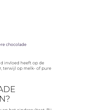
ere chocolade
d invloed heeft op de
terwijl op melk- of pure
LADE
N?