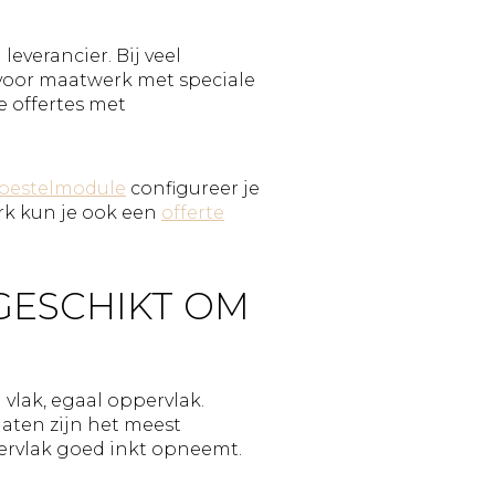
everancier. Bij veel
l voor maatwerk met speciale
 offertes met
 bestelmodule
configureer je
erk kun je ook een
offerte
.
GESCHIKT OM
lak, egaal oppervlak.
aten zijn het meest
rvlak goed inkt opneemt.