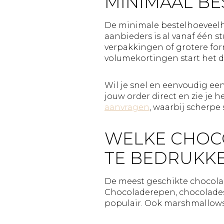
MINIMAAL BE
De minimale bestelhoeveelhei
aanbieders is al vanaf één s
verpakkingen of grotere fo
volumekortingen start het d
Wil je snel en eenvoudig een
jouw order direct en zie je
aanvragen
, waarbij scherpe 
WELKE CHOC
TE BEDRUKK
De meest geschikte chocola
Chocoladerepen, chocoladesc
populair. Ook marshmallows