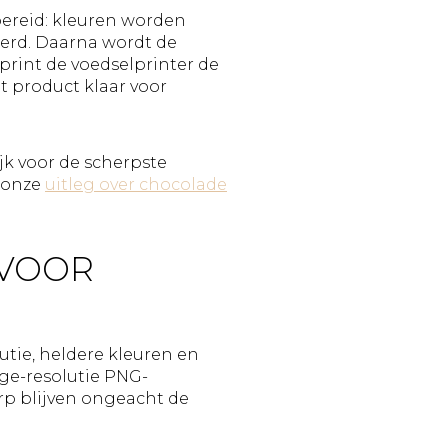
bereid: kleuren worden
erd. Daarna wordt de
rint de voedselprinter de
t product klaar voor
jk voor de scherpste
n onze
uitleg over chocolade
 VOOR
utie, heldere kleuren en
oge-resolutie PNG-
rp blijven ongeacht de