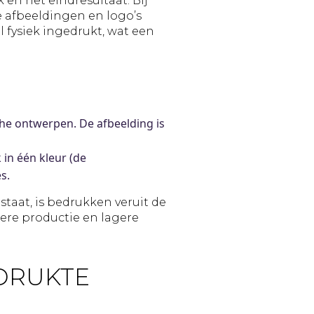
en het eindresultaat. Bij
 afbeeldingen en logo’s
 fysiek ingedrukt, wat een
sche ontwerpen. De afbeelding is
 in één kleur (de
s.
taat, is bedrukken veruit de
lere productie en lagere
DRUKTE