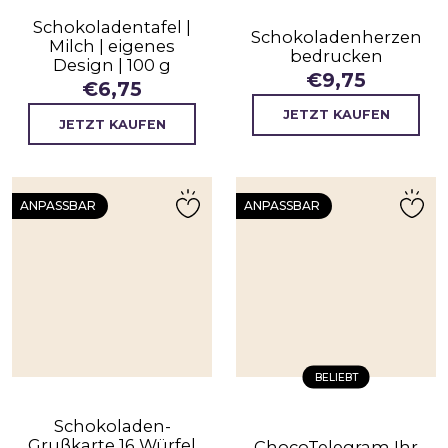
Schokoladentafel |
Schokoladenherzen
Milch | eigenes
bedrucken
Design | 100 g
€
9,75
€
6,75
JETZT KAUFEN
JETZT KAUFEN
ANPASSBAR
ANPASSBAR
BELIEBT
Schokoladen-
Grußkarte 16 Würfel
ChocoTelegram Ihr