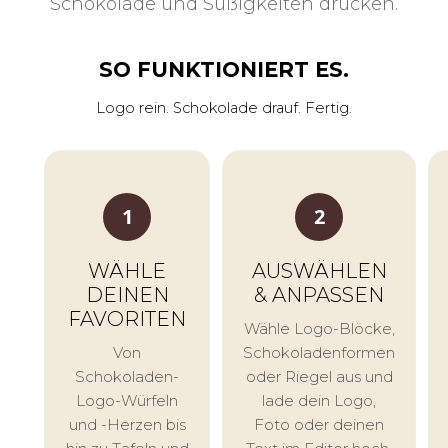
Schokolade und Süßigkeiten drucken.
Geburtstag
Freundschaft
SO FUNKTIONIERT ES.
Bewertung
Logo rein. Schokolade drauf. Fertig.
Einfach
so
1
2
WÄHLE
AUSWÄHLEN
DEINEN
& ANPASSEN
FAVORITEN
Wähle Logo-Blöcke,
Von
Schokoladenformen
Schokoladen-
oder Riegel aus und
Logo-Würfeln
lade dein Logo,
und -Herzen bis
Foto oder deinen