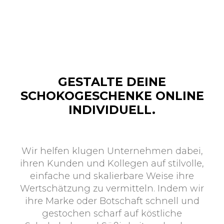
Erfolgreich
Adressen
Ehe
senden
Jubiläum
Liebe
Marketingaktion
GESTALTE DEINE
Neuer
SCHOKOGESCHENKE ONLINE
Job
INDIVIDUELL.
Neuer
Mitarbeiter
Rente
Wir helfen klugen Unternehmen dabei,
Entschuldigung
ihren Kunden und Kollegen auf stilvolle,
Stärke
einfache und skalierbare Weise ihre
Wertschätzung zu vermitteln. Indem wir
Erfolg
ihre Marke oder Botschaft schnell und
Einladung
gestochen scharf auf köstliche
Umzug