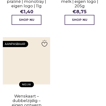
praliné | monotray |
melk | eigen logo |
eigen logo | 11g
205g
€
1,40
€
8,75
SHOP NU
SHOP NU
AANPASBAAR
NIEUW
Wenskaart –
dubbelzijdig –
eigen ontwerp