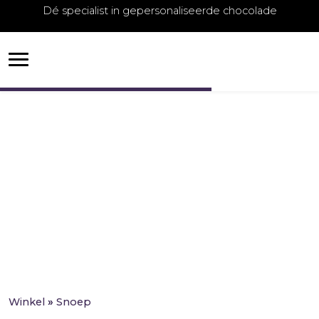
Dé specialist in gepersonaliseerde chocolade
Snoep
Snoep
Winkel
»
Snoep