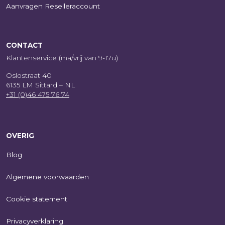
Aanvragen Reselleraccount
CONTACT
Klantenservice (ma/vrij van 9-17u)
Oslostraat 40
6135 LM Sittard – NL
+31 (0)46 475 76 74
OVERIG
Blog
Algemene voorwaarden
Cookie statement
Privacyverklaring