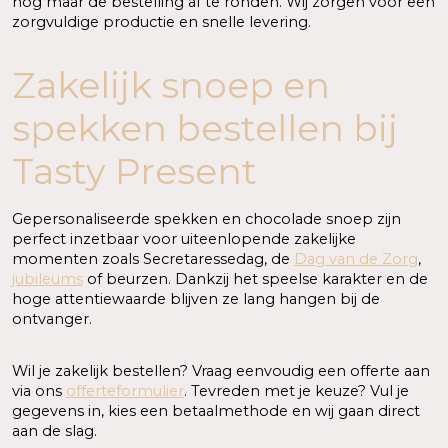
nog maar de bestelling af te ronden. Wij zorgen voor een
zorgvuldige productie en snelle levering.
Zakelijk snoep en
spekken bestellen bij
Tasty Present
Gepersonaliseerde spekken en chocolade snoep zijn
perfect inzetbaar voor uiteenlopende zakelijke
momenten zoals Secretaressedag, de
Dag van de Zorg
,
jubileums
of beurzen. Dankzij het speelse karakter en de
hoge attentiewaarde blijven ze lang hangen bij de
ontvanger.
Wil je zakelijk bestellen? Vraag eenvoudig een offerte aan
via ons
offerteformulier
. Tevreden met je keuze? Vul je
gegevens in, kies een betaalmethode en wij gaan direct
aan de slag.