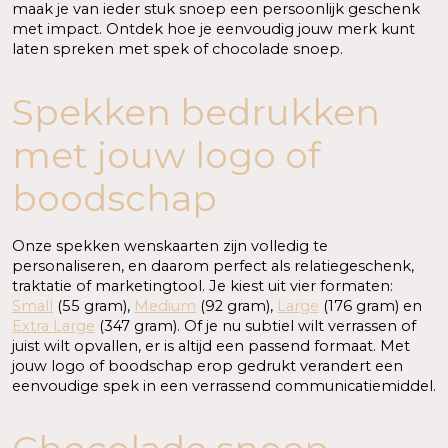
maak je van ieder stuk snoep een persoonlijk geschenk
met impact. Ontdek hoe je eenvoudig jouw merk kunt
laten spreken met spek of chocolade snoep.
Spekken bedrukken
met jouw logo of
boodschap
Onze spekken wenskaarten zijn volledig te
personaliseren, en daarom perfect als relatiegeschenk,
traktatie of marketingtool. Je kiest uit vier formaten:
Small
(55 gram)
,
Medium
(92 gram),
Large
(176 gram)
en
Extra Large
(347 gram)
. Of je nu subtiel wilt verrassen of
juist wilt opvallen, er is altijd een passend formaat. Met
jouw logo of boodschap erop gedrukt verandert een
eenvoudige spek in een verrassend communicatiemiddel.